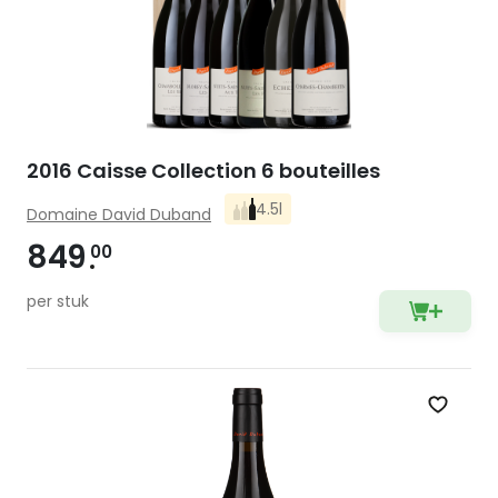
2016 Caisse Collection 6 bouteilles
4.5l
Domaine David Duband
849
00
per stuk
Zet op 