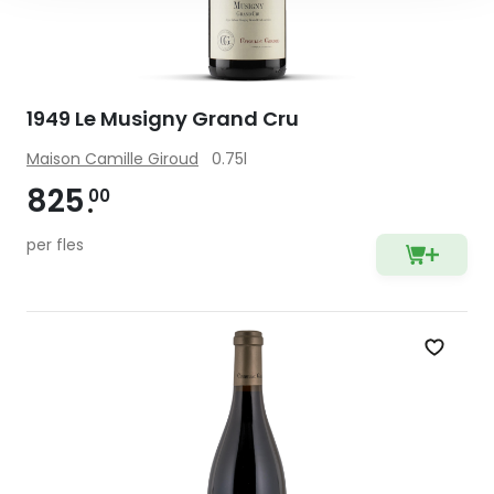
1949 Le Musigny Grand Cru
Maison Camille Giroud
0.75l
825
00
per fles
Zet op 