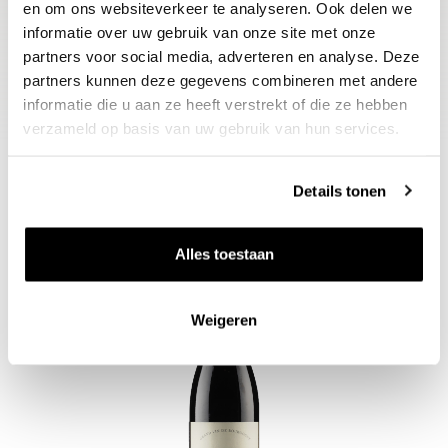
en om ons websiteverkeer te analyseren. Ook delen we
informatie over uw gebruik van onze site met onze
Frankrijk
partners voor social media, adverteren en analyse. Deze
partners kunnen deze gegevens combineren met andere
informatie die u aan ze heeft verstrekt of die ze hebben
verzameld op basis van uw gebruik van hun services.
Details tonen
Wijnen uit Bourgogne
Alles toestaan
Zet op 
Weigeren