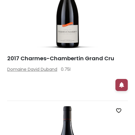
2017 Charmes-Chambertin Grand Cru
Domaine David Duband
0.75l
Zet op 