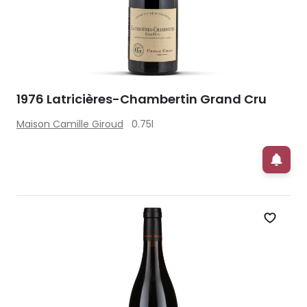
1976 Latricières-Chambertin Grand Cru
Maison Camille Giroud
0.75l
Zet op 