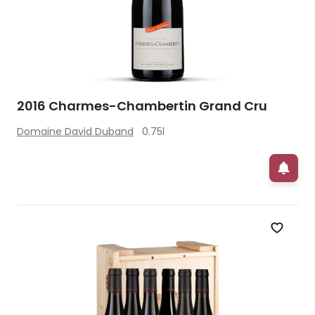
2016 Charmes-Chambertin Grand Cru
Domaine David Duband
0.75l
Zet op 