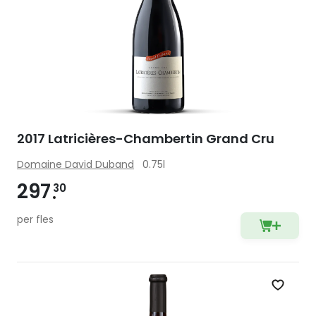
2017 Latricières-Chambertin Grand Cru
Domaine David Duband
0.75l
297
30
per fles
Zet op 