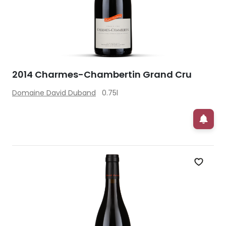
2014 Charmes-Chambertin Grand Cru
Domaine David Duband
0.75l
Zet op 