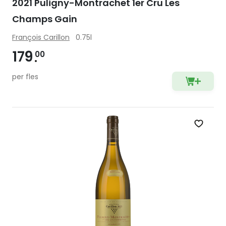
2021 Puligny-Montrachet 1er Cru Les
Champs Gain
François Carillon
0.75l
179
00
per fles
Zet op 