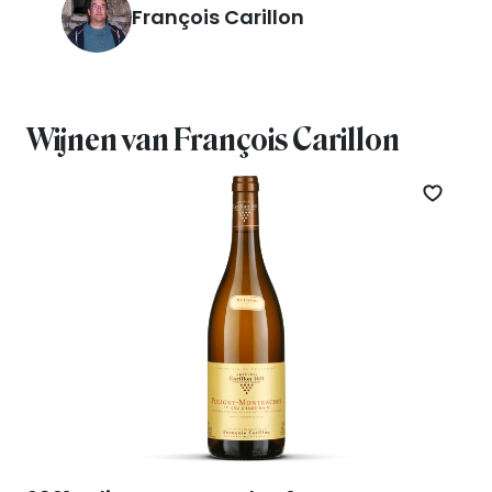
François Carillon
Wijnen van François Carillon
Zet op 