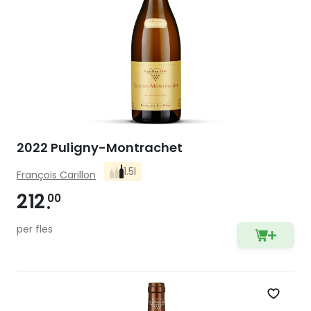
2022 Puligny-Montrachet
1.5l
François Carillon
212
00
per fles
Zet op 