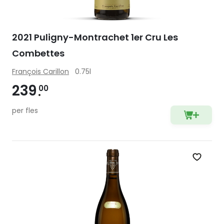
2021 Puligny-Montrachet 1er Cru Les
Combettes
François Carillon
0.75l
239
00
per fles
Zet op 