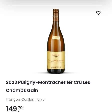
Zet op 
2023 Puligny-Montrachet 1er Cru Les
Champs Gain
François Carillon
0.75l
149
70