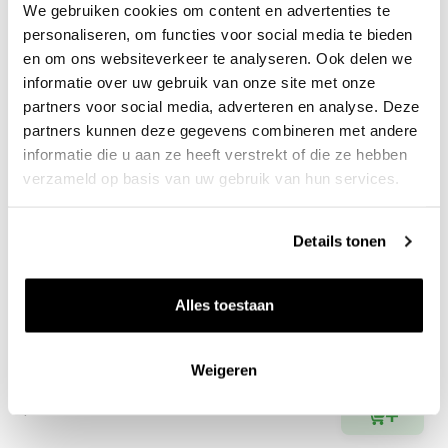
We gebruiken cookies om content en advertenties te
Zet op 
personaliseren, om functies voor social media te bieden
en om ons websiteverkeer te analyseren. Ook delen we
informatie over uw gebruik van onze site met onze
partners voor social media, adverteren en analyse. Deze
partners kunnen deze gegevens combineren met andere
informatie die u aan ze heeft verstrekt of die ze hebben
verzameld op basis van uw gebruik van hun services.
Details tonen
2023 Puligny-Montrachet
Alles toestaan
François Carillon
0.75l
107
00
Weigeren
per fles