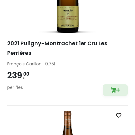
2021 Puligny-Montrachet 1er Cru Les
Perrières
François Carillon
0.75l
239
00
per fles
Zet op 