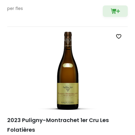
per fles
Zet op 
2023 Puligny-Montrachet 1er Cru Les
Folatières