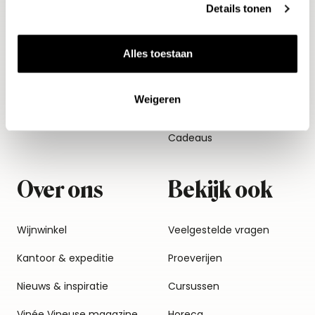
Witte wijn
Proefpakketten
Details tonen
Rosé
Relatiegeschenken
Alles toestaan
Rode wijn
Voordelen van onze
voorverkopen
Dessertwijn
Weigeren
Vinée Vineuse
Distillaten
Cadeaus
Over ons
Bekijk ook
Wijnwinkel
Veelgestelde vragen
Kantoor & expeditie
Proeverijen
Nieuws & inspiratie
Cursussen
Vinée Vineuse magazine
Horeca