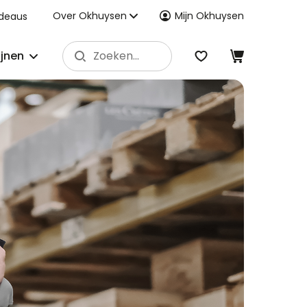
Over Okhuysen
Mijn Okhuysen
deaus
ijnen