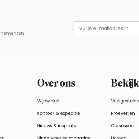
E-mailadres
evenementen
Over ons
Bekijk
Wijnwinkel
Veelgesteld
Kantoor & expeditie
Proeverijen
Nieuws & inspiratie
Cursussen
en
Vinée Vineuse magazine
Horeca