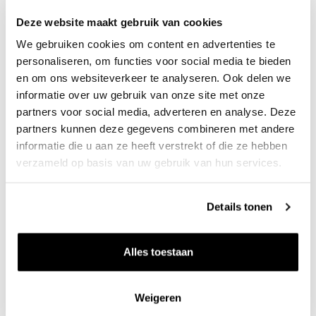
Deze website maakt gebruik van cookies
We gebruiken cookies om content en advertenties te
personaliseren, om functies voor social media te bieden
en om ons websiteverkeer te analyseren. Ook delen we
informatie over uw gebruik van onze site met onze
partners voor social media, adverteren en analyse. Deze
partners kunnen deze gegevens combineren met andere
informatie die u aan ze heeft verstrekt of die ze hebben
verzameld op basis van uw gebruik van hun services.
Door Max Funcke, 9 juni 2026
Gebottelde berglucht uit de Savoie:
Details tonen
Château Mérande
De wijnen uit dit gebied bleven jarenlang een
Alles toestaan
beetje onder de radar, maar winnen de laatste
jaren juist enorm aan populariteit, want de stijl van
Weigeren
de Savoie sluit bijzonder goed...