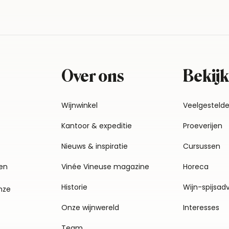
Over ons
Bekijk
Wijnwinkel
Veelgesteld
Kantoor & expeditie
Proeverijen
Nieuws & inspiratie
Cursussen
en
Vinée Vineuse magazine
Horeca
Historie
Wijn-spijsad
nze
Onze wijnwereld
Interesses
Team