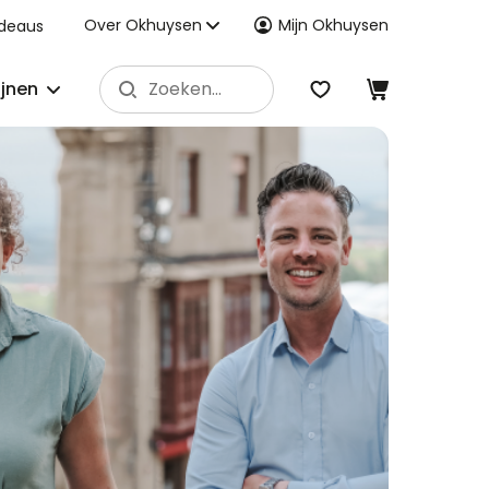
Over Okhuysen
Mijn Okhuysen
deaus
ijnen