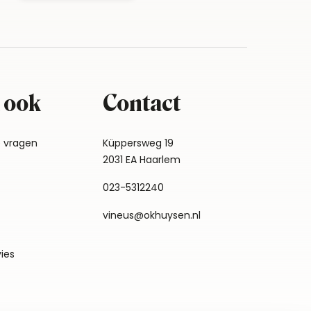
 ook
Contact
e vragen
Küppersweg 19
2031 EA Haarlem
023-5312240
vineus@okhuysen.nl
vies