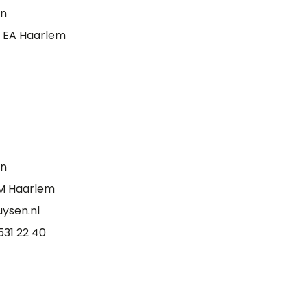
en
1 EA Haarlem
en
RM Haarlem
ysen.nl
531 22 40