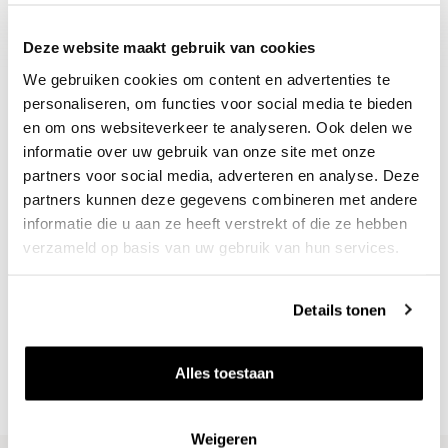
2029 tot 2038, 10-12°C
Deze website maakt gebruik van cookies
We gebruiken cookies om content en advertenties te
personaliseren, om functies voor social media te bieden
en om ons websiteverkeer te analyseren. Ook delen we
informatie over uw gebruik van onze site met onze
partners voor social media, adverteren en analyse. Deze
partners kunnen deze gegevens combineren met andere
informatie die u aan ze heeft verstrekt of die ze hebben
verzameld op basis van uw gebruik van hun services.
Nieuws & inspiratie in Vineé Vineuse
Alle wijnen direct van de wijnboer
Details tonen
Vandaag voor 12.00 uur besteld, morgen in huis
Gratis thuisbezorgd vanaf €115,00
Alles toestaan
Iedere wijn per fles te bestellen
Weigeren