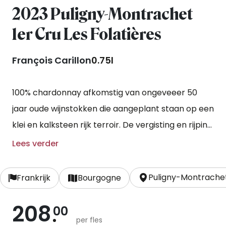
2023 Puligny-Montrachet
1er Cru Les Folatières
François Carillon
0.75l
100% chardonnay afkomstig van ongeveeer 50
jaar oude wijnstokken die aangeplant staan op een
klei en kalksteen rijk terroir. De vergisting en rijping
vindt plaats in houten vaten op de droesem voor
Lees verder
ten minste 12 maanden.
Puligny-Montrache
Frankrijk
Bourgogne
208
00
per fles