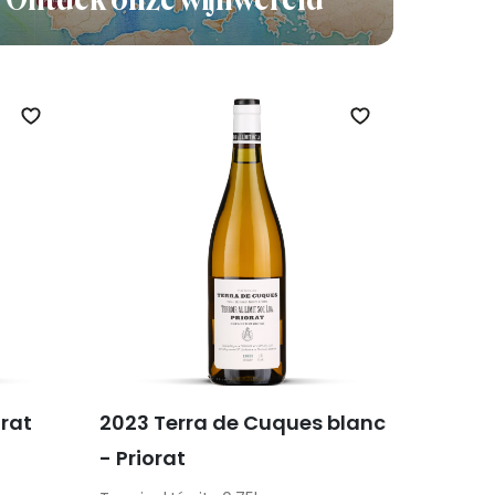
Zet op verlanglijst
Zet op verlangli
orat
2023 Terra de Cuques blanc
- Priorat