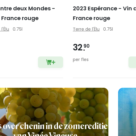
Entre deux Mondes -
2023 Espérance - Vin 
e France rouge
France rouge
l'Élu
0.75l
Terre de l'Élu
0.75l
32
90
per fles
s over chenin in de zomereditie
van Vinée Vineuse