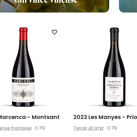
Zet op verlanglijst
Marcenca - Montsant
2023 Les Manyes - Pri
Sense Fronteres
0.75l
Terroir al Límit
0.75l