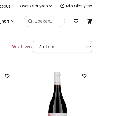
Over Okhuysen
Mijn Okhuysen
deaus
ijnen
Wis filters
Zet op verlanglijst
Zet op verlangli