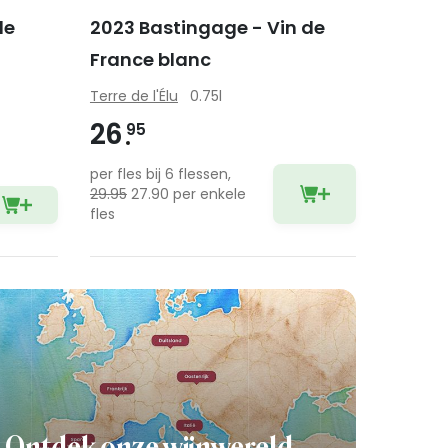
de
2023 Bastingage - Vin de
France blanc
Terre de l'Élu
0.75l
26
95
per fles bij 6 flessen,
29.95
27.90 per enkele
fles
Ontdek onze wijnwereld