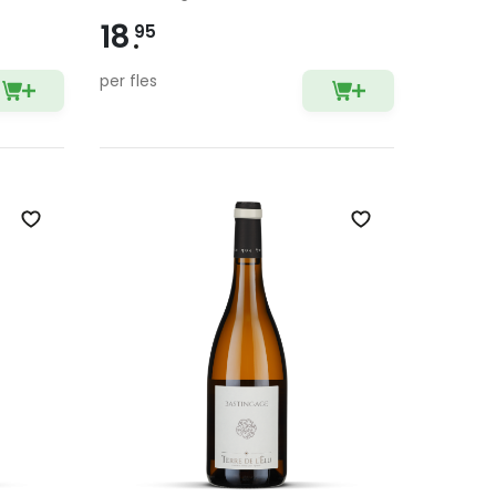
18
95
per fles
Zet op verlanglijst
Zet op verlangli