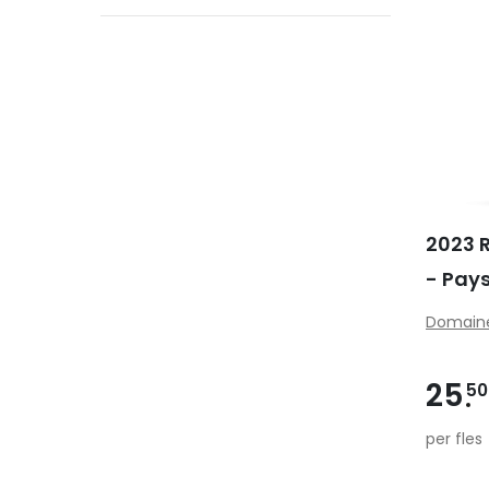
2023 R
- Pay
Domaine
25
50
per fles