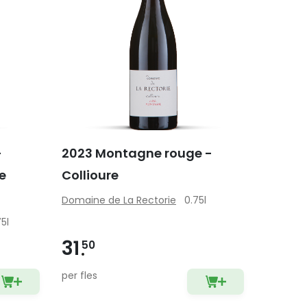
-
2023 Montagne rouge -
e
Collioure
Domaine de La Rectorie
0.75l
75l
31
50
per fles