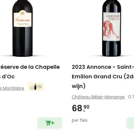
éserve de la Chapelle
2023 Annonce - Saint
s d'Oc
Emilion Grand Cru (2d
wijn)
1.5l
 Montlobre
Château Bélair-Monange
0.
68
90
per fles