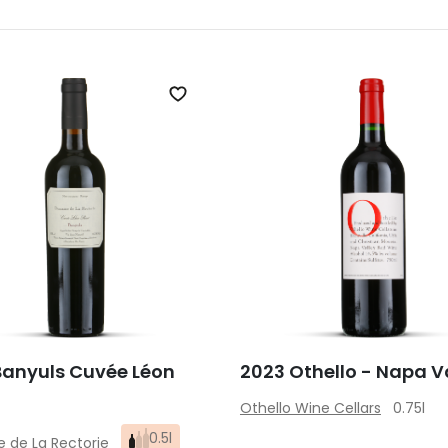
Zet op verlanglijst
Banyuls Cuvée Léon
2023 Othello - Napa V
Othello Wine Cellars
0.75l
0.5l
 de La Rectorie