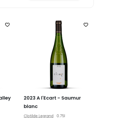
Zet op verlanglijst
Zet op verlangli
alley
2023 A l'Ecart - Saumur
blanc
Clotilde Legrand
0.75l