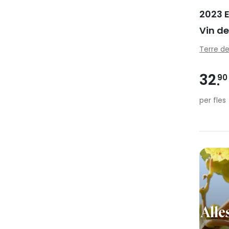
2023 
Vin d
Terre de 
32
90
per fles
Alle