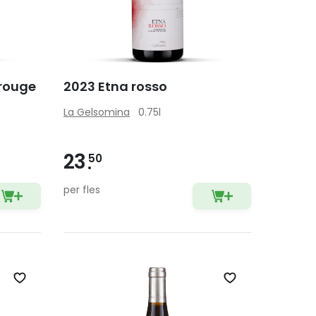
 rouge
2023 Etna rosso
La Gelsomina
0.75l
23
50
per fles
Zet op verlanglijst
Zet op verlangli