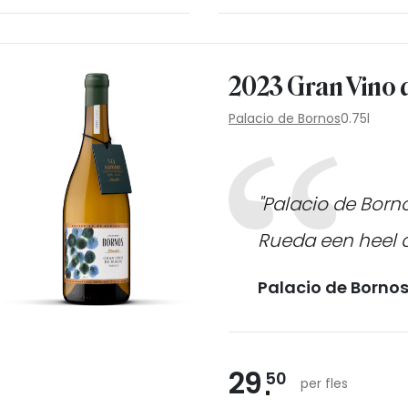
2023 Gran Vino 
Palacio de Bornos
0.75l
"Palacio de Born
Rueda een heel a
Palacio de Borno
29
50
per fles