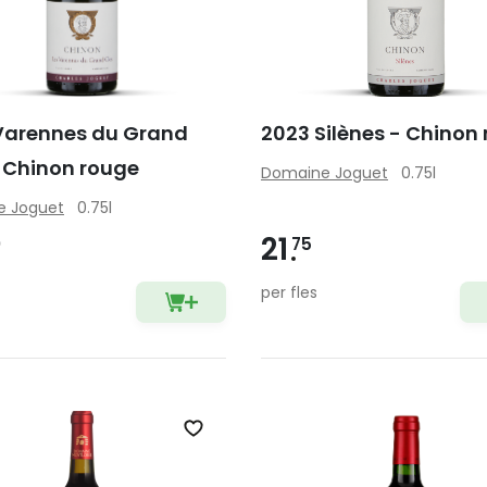
Varennes du Grand
2023 Silènes - Chinon
- Chinon rouge
Domaine Joguet
0.75l
e Joguet
0.75l
21
0
75
per fles
Zet op verlanglijst