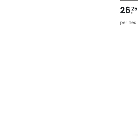
26
25
per fles