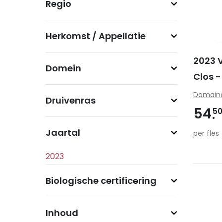
Regio
Herkomst / Appellatie
2023 
Domein
Clos 
Domain
Druivenras
54
5
Jaartal
per fles
Biologische certificering
Inhoud