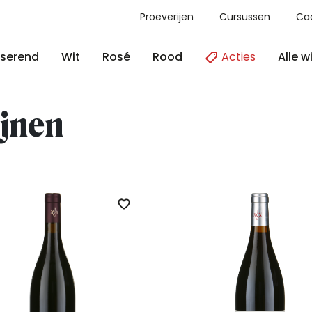
Proeverijen
Cursussen
Ca
Acties
Alle w
serend
Wit
Rosé
Rood
jnen
Zet op verlanglijst