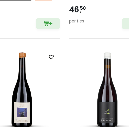
46
50
per fles
Zet op verlanglijst