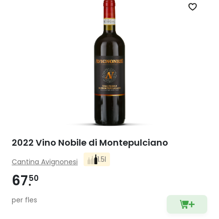
Zet op 
2022 Vino Nobile di Montepulciano
1.5l
Cantina Avignonesi
67
50
per fles