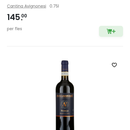
Cantina Avignonesi
0.75l
145
00
per fles
Zet op 