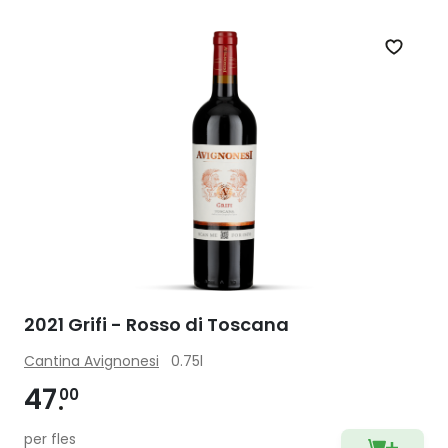
Zet op 
2021 Grifi - Rosso di Toscana
Cantina Avignonesi
0.75l
47
00
per fles