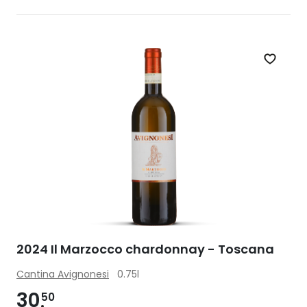
Zet op 
2024 Il Marzocco chardonnay - Toscana
Cantina Avignonesi
0.75l
30
50