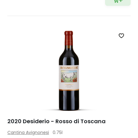
Zet op 
2020 Desiderio - Rosso di Toscana
Cantina Avignonesi
0.75l