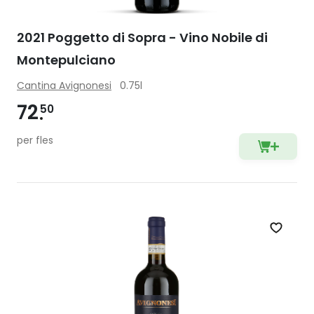
2021 Poggetto di Sopra - Vino Nobile di
Montepulciano
Cantina Avignonesi
0.75l
72
50
per fles
Zet op 