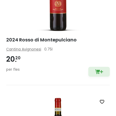
2024 Rosso di Montepulciano
Cantina Avignonesi
0.75l
20
20
per fles
Zet op 