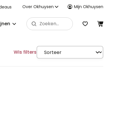
Over Okhuysen
Mijn Okhuysen
deaus
ijnen
Wis filters