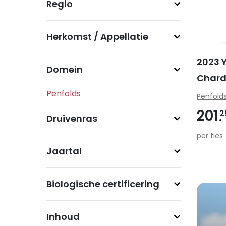
Regio
Herkomst / Appellatie
2023 Y
Domein
Char
Penfold
201
2
Druivenras
per fles
Jaartal
Biologische certificering
Inhoud