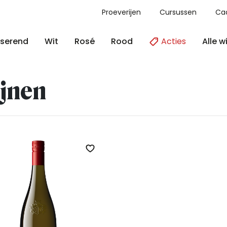
Proeverijen
Cursussen
Ca
Acties
Alle w
serend
Wit
Rosé
Rood
jnen
Zet op verlanglijst