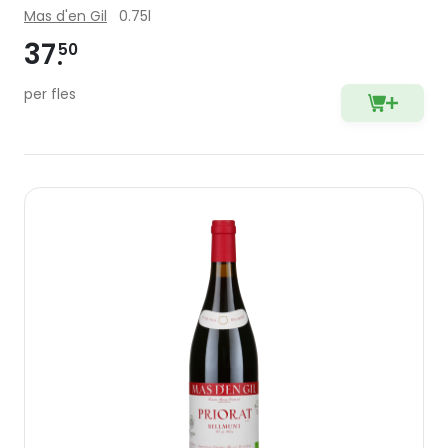
Mas d'en Gil
0.75l
37
50
per fles