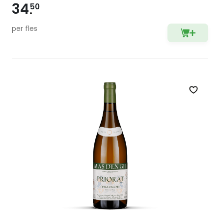
34
50
per fles
Zet op 