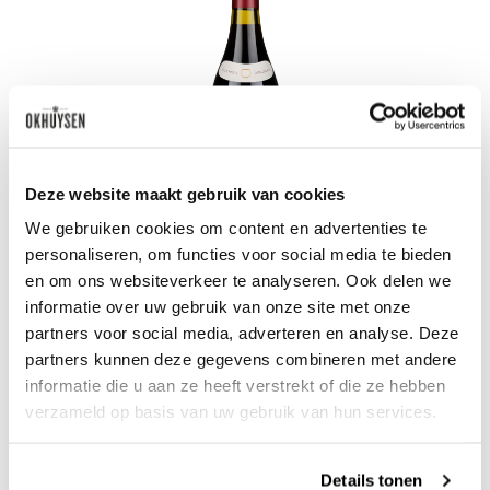
Deze website maakt gebruik van cookies
We gebruiken cookies om content en advertenties te
personaliseren, om functies voor social media te bieden
2019 Clos Fontà tinto - Priorat Vinya
en om ons websiteverkeer te analyseren. Ook delen we
informatie over uw gebruik van onze site met onze
classificada
partners voor social media, adverteren en analyse. Deze
Mas d'en Gil
0.75l
partners kunnen deze gegevens combineren met andere
informatie die u aan ze heeft verstrekt of die ze hebben
71
95
verzameld op basis van uw gebruik van hun services.
per fles
Details tonen