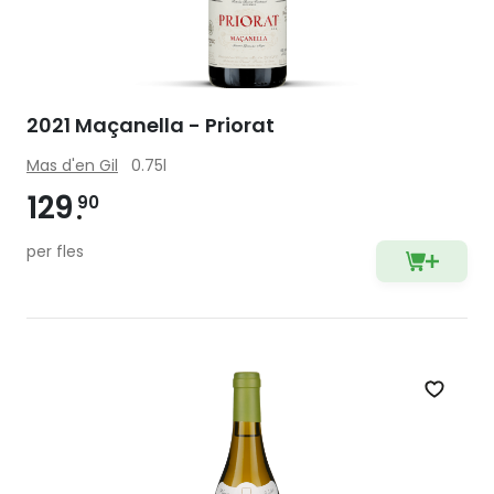
2021 Maçanella - Priorat
Mas d'en Gil
0.75l
129
90
per fles
Zet op 