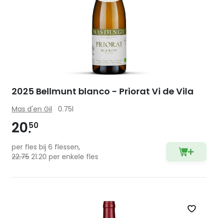
2025 Bellmunt blanco - Priorat Vi de Vila
Mas d'en Gil
0.75l
20
50
per fles bij 6 flessen,
22.75
21.20 per enkele fles
Zet op 