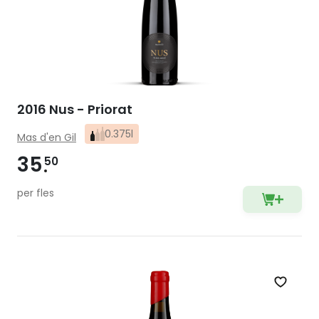
2016 Nus - Priorat
0.375l
Mas d'en Gil
35
50
per fles
Zet op 