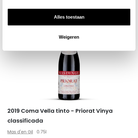
Alles toestaan
Zet op 
Weigeren
2019 Coma Vella tinto - Priorat Vinya
classificada
Mas d'en Gil
0.75l