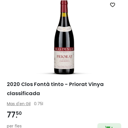
Zet op 
2020 Clos Fontà tinto - Priorat Vinya
classificada
Mas d'en Gil
0.75l
77
50
per fles