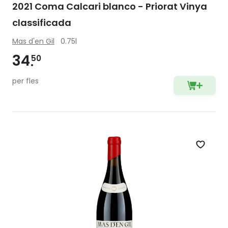
2021 Coma Calcari blanco - Priorat Vinya
classificada
Mas d'en Gil
0.75l
34
50
per fles
Zet op 