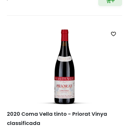
Zet op 
2020 Coma Vella tinto - Priorat Vinya
classificada