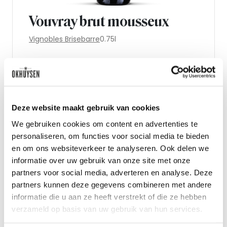
Vouvray brut mousseux
Vignobles Brisebarre
0.75l
De basiswijn van chenin is
perfect voor mousserende
Deze website maakt gebruik van cookies
We gebruiken cookies om content en advertenties te
wijnen die het kunnen
personaliseren, om functies voor social media te bieden
opnemen tegen de beste.
en om ons websiteverkeer te analyseren. Ook delen we
informatie over uw gebruik van onze site met onze
Brisebarre vinifieert de wijn in
partners voor social media, adverteren en analyse. Deze
partners kunnen deze gegevens combineren met andere
rvs, laat hem rijpen in oude
informatie die u aan ze heeft verstrekt of die ze hebben
houten vaten en geeft
verzameld op basis van uw gebruik van hun services.