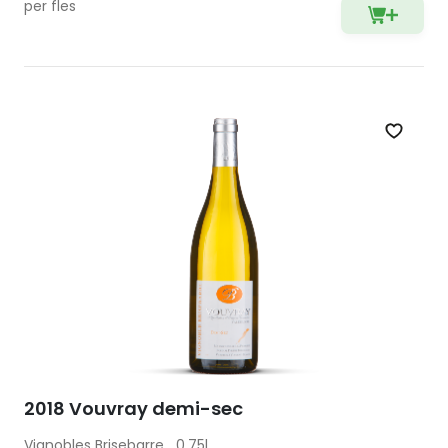
per fles
Zet op 
2018 Vouvray demi-sec
Vignobles Brisebarre
0.75l