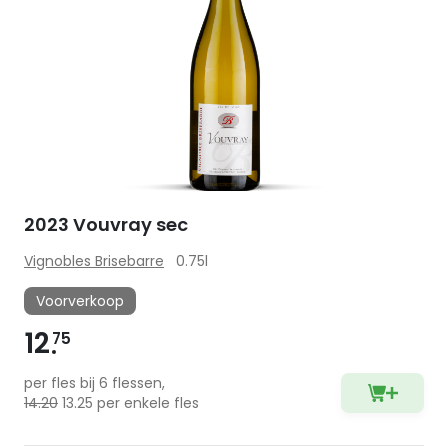
2023 Vouvray sec
Vignobles Brisebarre
0.75l
Voorverkoop
12
75
per fles bij 6 flessen,
14.20
13.25 per enkele fles