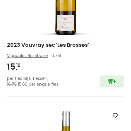
2023 Vouvray sec 'Les Brosses'
Vignobles Brisebarre
0.75l
15
10
per fles bij 6 flessen,
16.75
15.60 per enkele fles
Zet op 