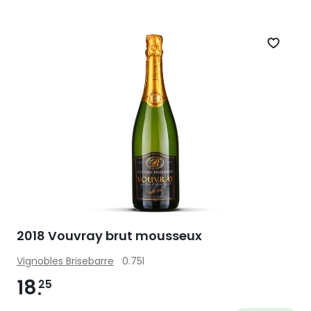
Zet op 
2018 Vouvray brut mousseux
Vignobles Brisebarre
0.75l
18
25