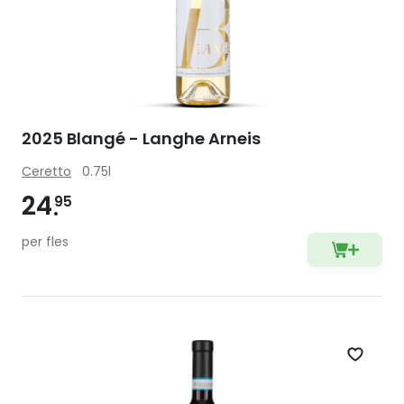
2025 Blangé - Langhe Arneis
Ceretto
0.75l
24
95
per fles
Zet op 