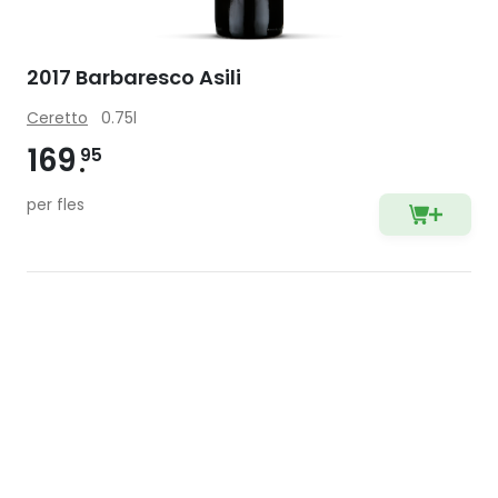
2017 Barbaresco Asili
Ceretto
0.75l
169
95
per fles