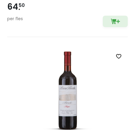
64
50
per fles
Zet op 