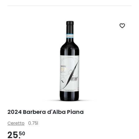
Zet op 
2024 Barbera d'Alba Piana
Ceretto
0.75l
25
50