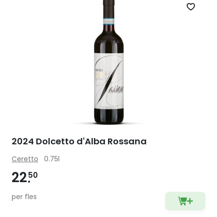
Zet op 
2024 Dolcetto d'Alba Rossana
Ceretto
0.75l
22
50
per fles