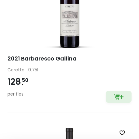
2021 Barbaresco Gallina
Ceretto
0.75l
128
50
per fles
Zet op 