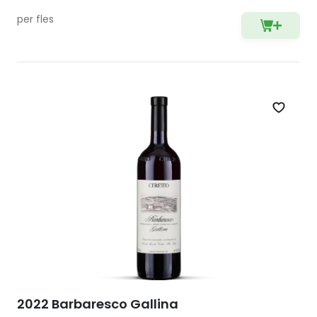
per fles
Zet op 
2022 Barbaresco Gallina