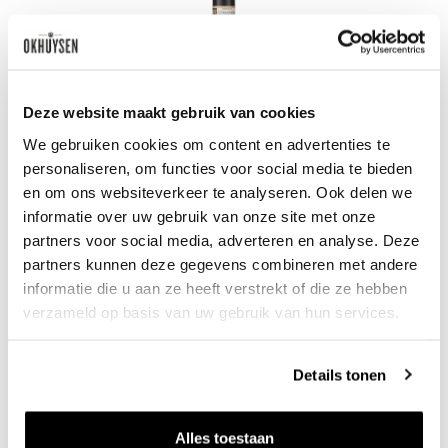
Deze website maakt gebruik van cookies
We gebruiken cookies om content en advertenties te
personaliseren, om functies voor social media te bieden
en om ons websiteverkeer te analyseren. Ook delen we
informatie over uw gebruik van onze site met onze
partners voor social media, adverteren en analyse. Deze
2021 Barbaresco
partners kunnen deze gegevens combineren met andere
informatie die u aan ze heeft verstrekt of die ze hebben
Ceretto
0.75l
verzameld op basis van uw gebruik van hun services.
58
50
per fles
Details tonen
Alles toestaan