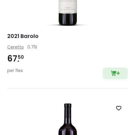
2021 Barolo
Ceretto
0.75l
67
50
per fles
Zet op 