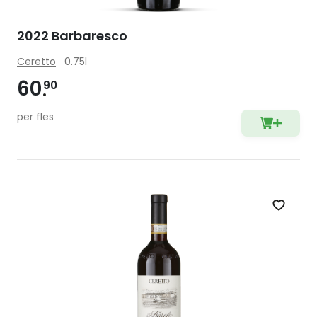
2022 Barbaresco
Ceretto
0.75l
60
90
per fles
Zet op 