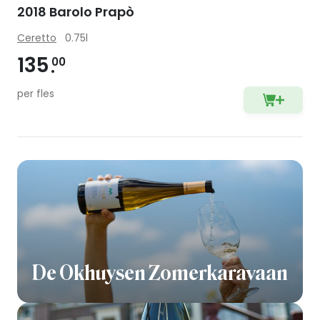
2018 Barolo Prapò
Ceretto
0.75l
135
00
per fles
De Okhuysen Zomerkaravaan