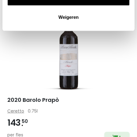
Weigeren
Zet op 
2020 Barolo Prapò
Ceretto
0.75l
143
50
per fles