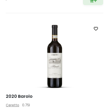
Zet op 
2020 Barolo
Ceretto
0.75l