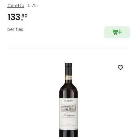
Ceretto
0.75l
133
90
per fles
Zet op 