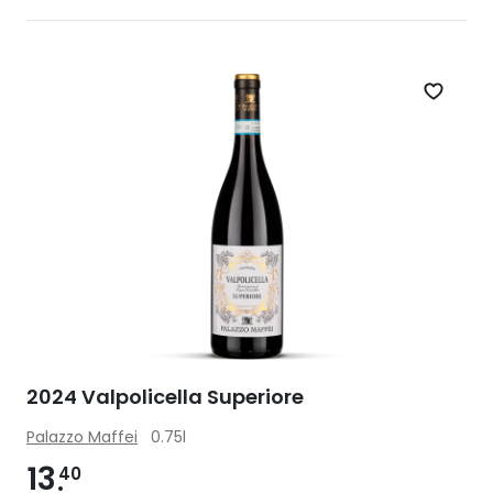
Zet op 
2024 Valpolicella Superiore
Palazzo Maffei
0.75l
13
40