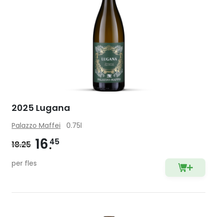
2025 Lugana
Palazzo Maffei
0.75l
16
45
18.25
per fles