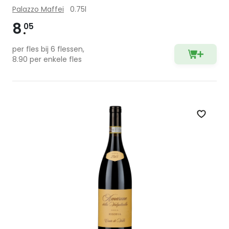
Palazzo Maffei
0.75l
8
05
per fles bij 6 flessen,
8.90 per enkele fles
Zet op 