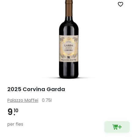
Zet op 
2025 Corvina Garda
Palazzo Maffei
0.75l
9
10
per fles