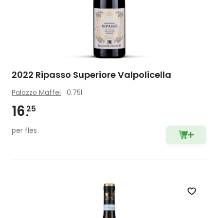
2022 Ripasso Superiore Valpolicella
Palazzo Maffei
0.75l
16
25
per fles
Zet op 