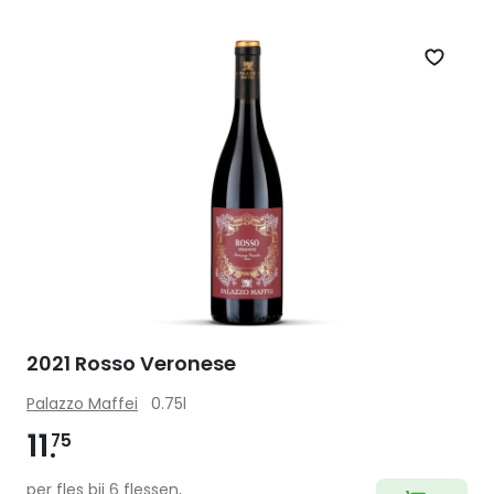
Zet op 
2021 Rosso Veronese
Palazzo Maffei
0.75l
11
75
per fles bij 6 flessen,