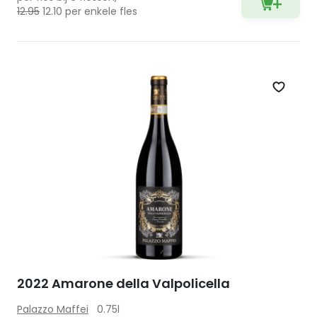
12.95
12.10 per enkele fles
Zet op 
2022 Amarone della Valpolicella
Palazzo Maffei
0.75l