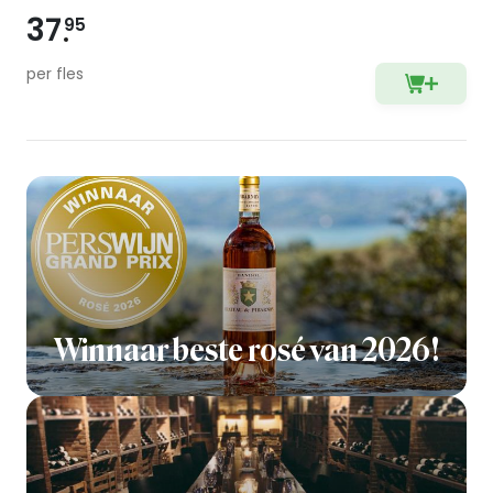
37
95
per fles
Winnaar beste rosé van 2026!