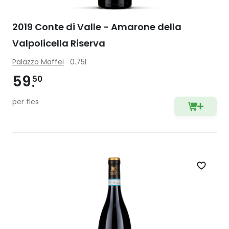
2019 Conte di Valle - Amarone della
Valpolicella Riserva
Palazzo Maffei
0.75l
59
50
per fles
Zet op 