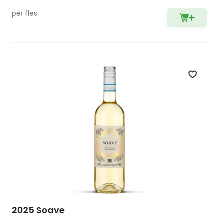
per fles
Zet op 
2025 Soave