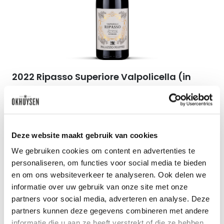
2022 Ripasso Superiore Valpolicella (in
houten kist)
1.5l
Palazzo Maffei
45
00
Deze website maakt gebruik van cookies
We gebruiken cookies om content en advertenties te
per fles
personaliseren, om functies voor social media te bieden
en om ons websiteverkeer te analyseren. Ook delen we
informatie over uw gebruik van onze site met onze
partners voor social media, adverteren en analyse. Deze
partners kunnen deze gegevens combineren met andere
Zet op 
informatie die u aan ze heeft verstrekt of die ze hebben