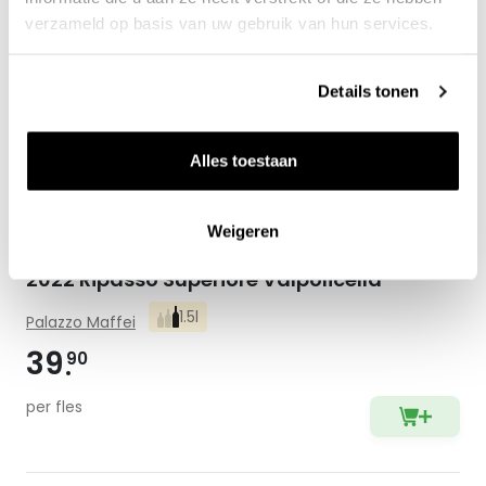
verzameld op basis van uw gebruik van hun services.
Details tonen
Alles toestaan
Weigeren
2022 Ripasso Superiore Valpolicella
1.5l
Palazzo Maffei
39
90
per fles