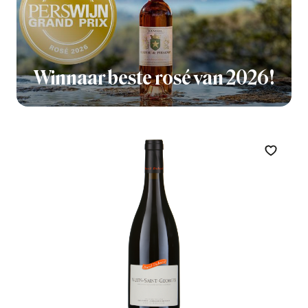
Winnaar beste rosé van 2026!
Zet op 