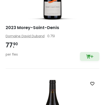
2023 Morey-Saint-Denis
Domaine David Duband
0.75l
77
90
per fles
Zet op 