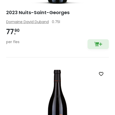
2023 Nuits-Saint-Georges
Domaine David Duband
0.75l
77
90
per fles
Zet op 