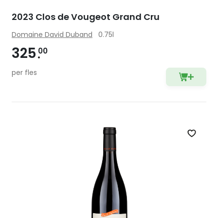
2023 Clos de Vougeot Grand Cru
Domaine David Duband
0.75l
325
00
per fles
Zet op 