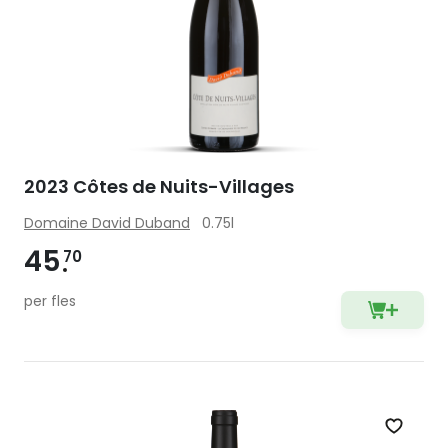
2023 Côtes de Nuits-Villages
Domaine David Duband
0.75l
45
70
per fles
Zet op 