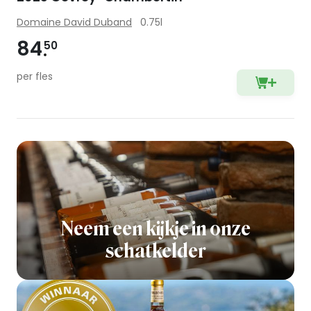
Domaine David Duband
0.75l
84
50
per fles
Neem een kijkje in onze
schatkelder