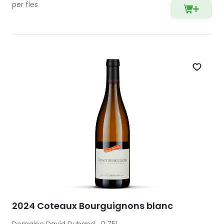
per fles
Zet op 
2024 Coteaux Bourguignons blanc