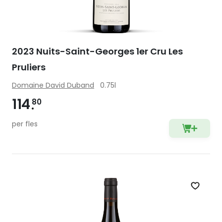
2023 Nuits-Saint-Georges 1er Cru Les
Pruliers
Domaine David Duband
0.75l
114
80
per fles
Zet op 