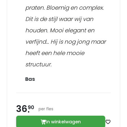
praten. Bloemig en complex.
Dit is de stijl waar wij van
houden. Mooi elegant en
verfijnd… Hij is nog jong maar
heeft een hele mooie
structuur.
Bas
36
90
per fles
In winkelwagen
Zet op v