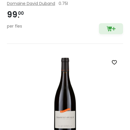
Domaine David Duband
0.75l
99
00
per fles
Zet op 