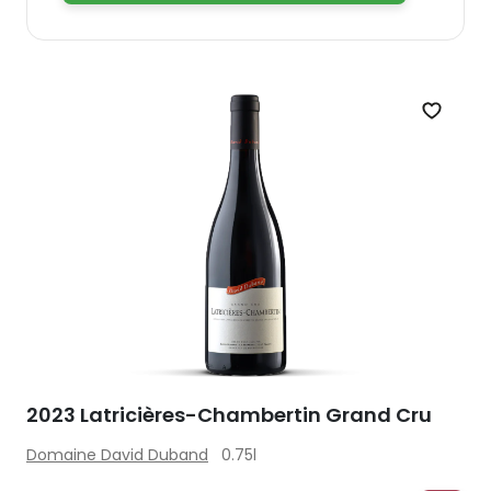
Zet op 
2023 Latricières-Chambertin Grand Cru
Domaine David Duband
0.75l