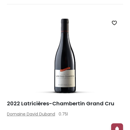
Zet op 
2022 Latricières-Chambertin Grand Cru
Domaine David Duband
0.75l