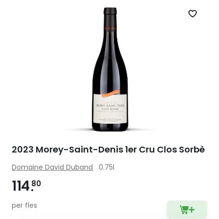
Zet op 
2023 Morey-Saint-Denis 1er Cru Clos Sorbè
Domaine David Duband
0.75l
114
80
per fles