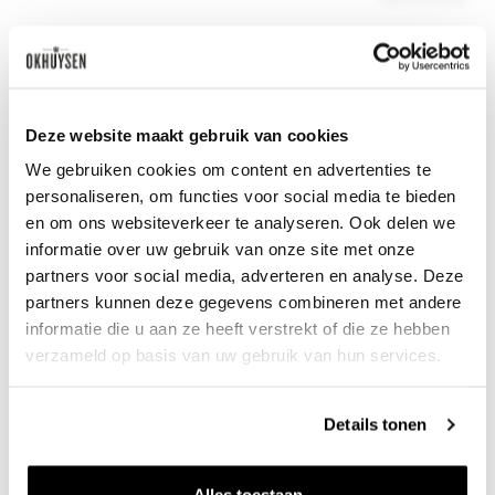
Zet op 
Deze website maakt gebruik van cookies
We gebruiken cookies om content en advertenties te
personaliseren, om functies voor social media te bieden
en om ons websiteverkeer te analyseren. Ook delen we
informatie over uw gebruik van onze site met onze
partners voor social media, adverteren en analyse. Deze
partners kunnen deze gegevens combineren met andere
informatie die u aan ze heeft verstrekt of die ze hebben
verzameld op basis van uw gebruik van hun services.
2023 Chambolle-Musigny
Details tonen
Domaine David Duband
0.75l
95
Alles toestaan