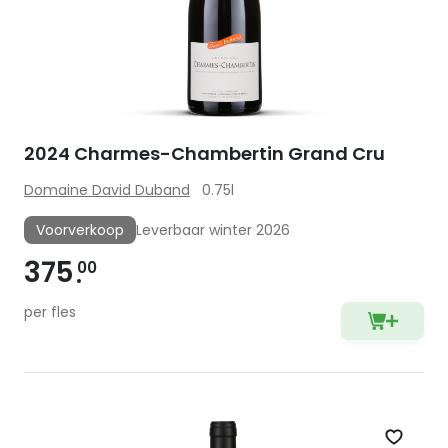
2024 Charmes-Chambertin Grand Cru
Domaine David Duband
0.75l
Voorverkoop
Leverbaar winter 2026
375
00
per fles
Zet op 