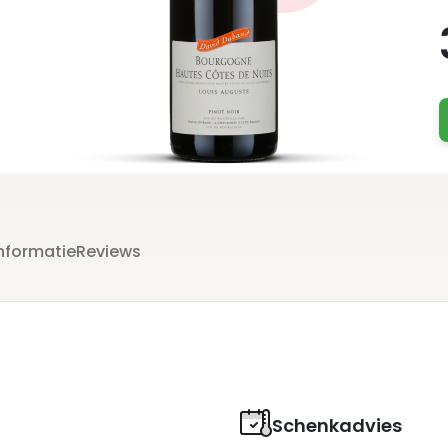
nformatie
Reviews
Schenkadvies