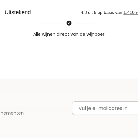
Nieuws & inspiratie in Vineé Vineuse
Alle wijnen direct van de wijnboer
Vandaag voor 12.00 uur besteld, morgen in huis
Gratis thuisbezorgd vanaf €115,00
Iedere wijn per fles te bestellen
E-mailadres
evenementen