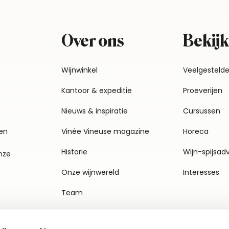
Over ons
Bekijk
Wijnwinkel
Veelgesteld
Kantoor & expeditie
Proeverijen
Nieuws & inspiratie
Cursussen
en
Vinée Vineuse magazine
Horeca
Historie
Wijn-spijsad
nze
Onze wijnwereld
Interesses
Team
Vacatures