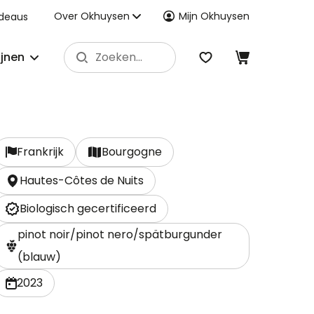
Over Okhuysen
Mijn Okhuysen
deaus
ijnen
Frankrijk
Bourgogne
Hautes-Côtes de Nuits
Biologisch gecertificeerd
pinot noir/pinot nero/spätburgunder
(blauw)
2023