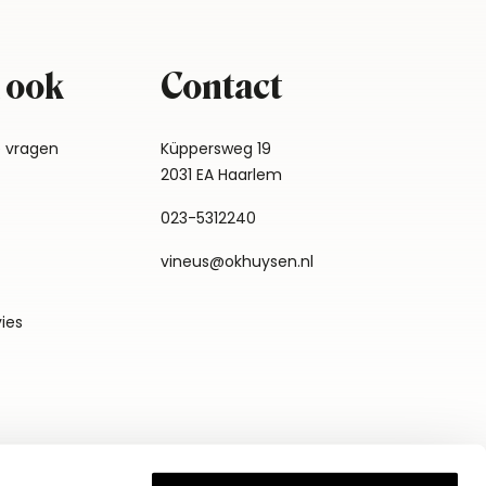
 ook
Contact
e vragen
Küppersweg 19
2031 EA Haarlem
023-5312240
vineus@okhuysen.nl
vies