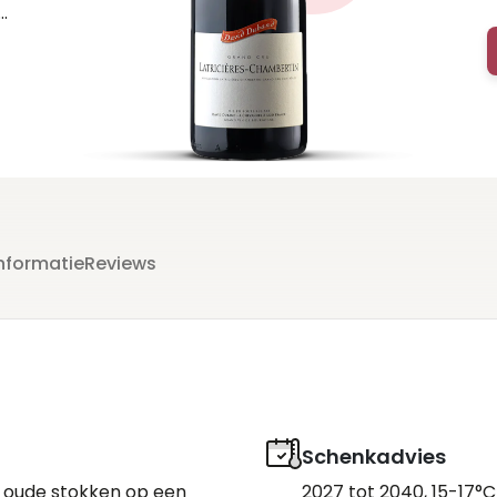
g
t
nformatie
Reviews
Schenkadvies
r oude stokken op een
2027 tot 2040, 15-17°C