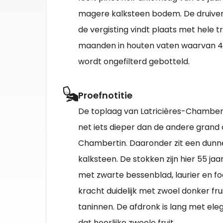
magere kalksteen bodem. De druive
de vergisting vindt plaats met hele tr
maanden in houten vaten waarvan 40
wordt ongefilterd gebotteld.
Proefnotitie
De toplaag van Latricières-Chamberti
net iets dieper dan de andere grand 
Chambertin. Daaronder zit een dunn
kalksteen. De stokken zijn hier 55 jaa
met zwarte bessenblad, laurier en fo
kracht duidelijk met zwoel donker frui
taninnen. De afdronk is lang met el
dat heerlijke zwoele fruit.