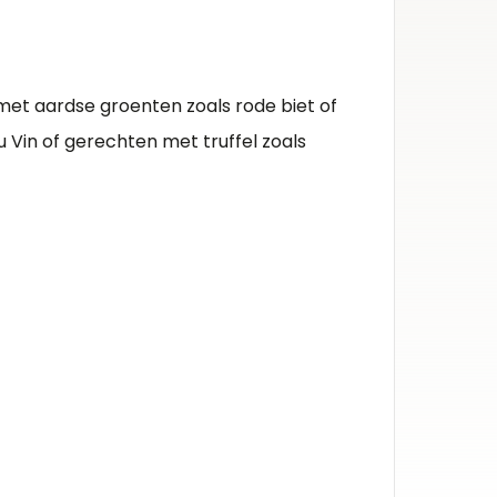
Herko
Latric
 met aardse groenten zoals rode biet of
Kleur 
 Vin of gerechten met truffel zoals
Rode wi
Inhou
0.75l
Alcoh
12%
Druiv
pinot n