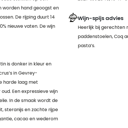
n worden hand geoogst en
ossen. De rijping duurt 14
Wijn-spijs advies
% nieuwe vaten. De wijn
Heerlijk bij gerechten
paddenstoelen, Coq au
pasta’s.
n is donker in kleur en
crus’s in Gevrey-
e harde laag met
r oud. Een expressieve wijn
elie. In de smaak wordt de
t, steranijs en zachte rijpe
egantie, cacao en wederom