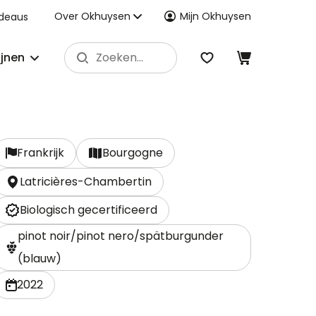
Over Okhuysen
Mijn Okhuysen
deaus
ijnen
Frankrijk
Bourgogne
Latricières-Chambertin
Biologisch gecertificeerd
pinot noir/pinot nero/spätburgunder
(blauw)
2022