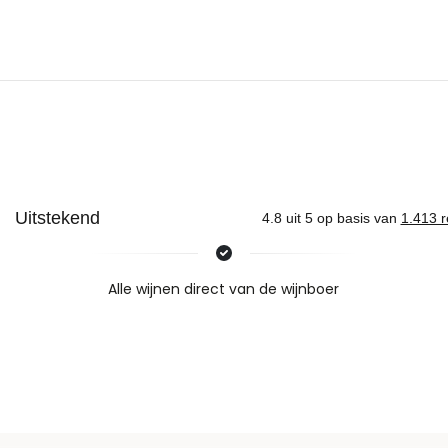
Nieuws & inspiratie in Vineé Vineuse
Alle wijnen direct van de wijnboer
Vandaag voor 12.00 uur besteld, morgen in huis
Gratis thuisbezorgd vanaf €115,00
Iedere wijn per fles te bestellen