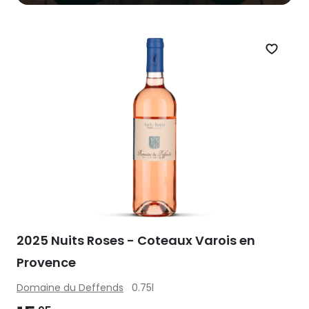
Zet op 
2025 Nuits Roses - Coteaux Varois en
Provence
Domaine du Deffends
0.75l