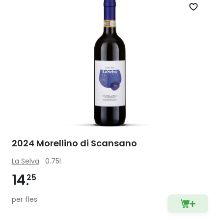
Zet op 
2024 Morellino di Scansano
La Selva
0.75l
14
25
per fles