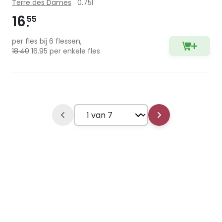
Terre des Dames
0.75l
16
55
per fles bij 6 flessen,
18.40
16.95 per enkele fles