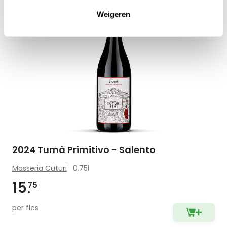
Zet op 
Weigeren
2024 Tumà Primitivo - Salento
Masseria Cuturi
0.75l
15
75
per fles