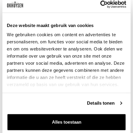
Deze website maakt gebruik van cookies
We gebruiken cookies om content en advertenties te
personaliseren, om functies voor social media te bieden
en om ons websiteverkeer te analyseren. Ook delen we
2024 Coteaux Bourguignons blanc
informatie over uw gebruik van onze site met onze
partners voor social media, adverteren en analyse. Deze
Domaine David Duband
0.75l
partners kunnen deze gegevens combineren met andere
Voorverkoop
Leverbaar winter 2026
informatie die u aan ze heeft verstrekt of die ze hebben
verzameld op basis van uw gebruik van hun services.
27
50
per fles
Details tonen
Alles toestaan