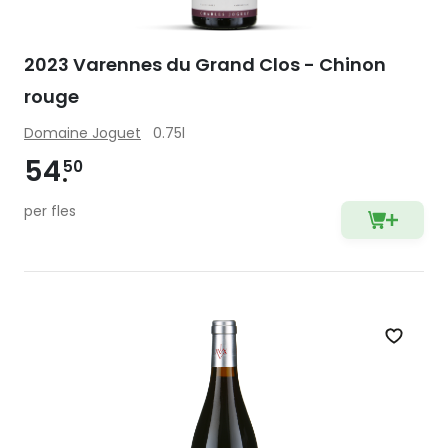
2023 Varennes du Grand Clos - Chinon
rouge
Domaine Joguet
0.75l
54
50
per fles
Zet op 