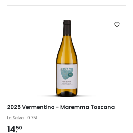
Zet op 
2025 Vermentino - Maremma Toscana
La Selva
0.75l
14
50