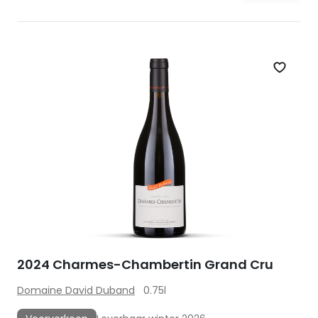
Zet op 
2024 Charmes-Chambertin Grand Cru
Domaine David Duband
0.75l