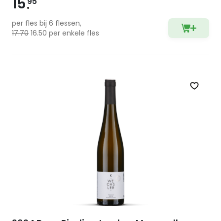
15
95
per fles bij 6 flessen,
17.70
16.50 per enkele fles
Zet op 