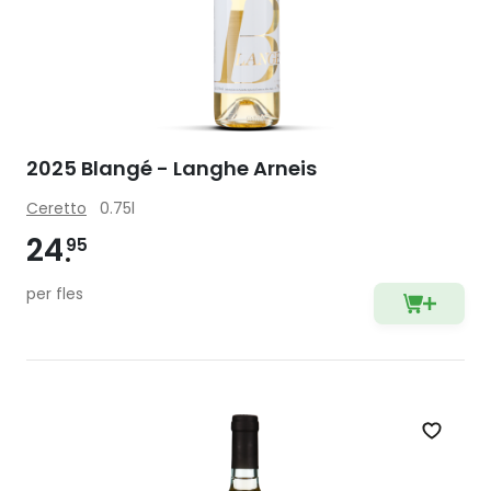
2025 Blangé - Langhe Arneis
Ceretto
0.75l
24
95
per fles
Zet op 