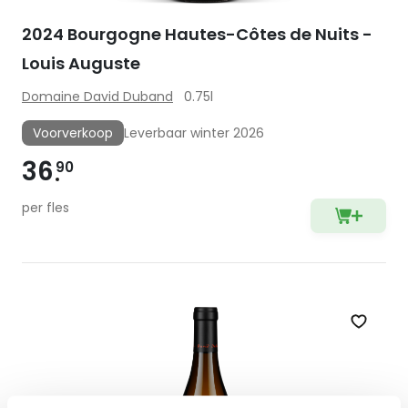
2024 Bourgogne Hautes-Côtes de Nuits -
Louis Auguste
Domaine David Duband
0.75l
Voorverkoop
Leverbaar winter 2026
36
90
per fles
Zet op 