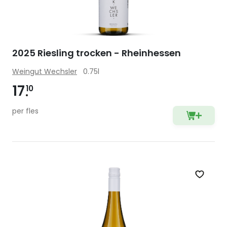
2025 Riesling trocken - Rheinhessen
Weingut Wechsler
0.75l
17
10
per fles
Zet op 