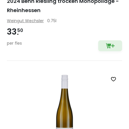
2024 Benn Riesling trocken Monopollage -
Rheinhessen
Weingut Wechsler
0.75l
33
50
per fles
Zet op 