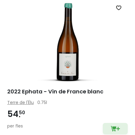
Zet op 
2022 Ephata - Vin de France blanc
Terre de l'Élu
0.75l
54
50
per fles