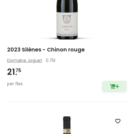
2023 Silènes - Chinon rouge
Domaine Joguet
0.75l
21
75
per fles
Zet op 