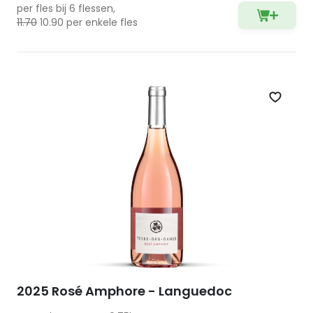
per fles bij 6 flessen,
11.70
10.90 per enkele fles
Zet op 
2025 Rosé Amphore - Languedoc