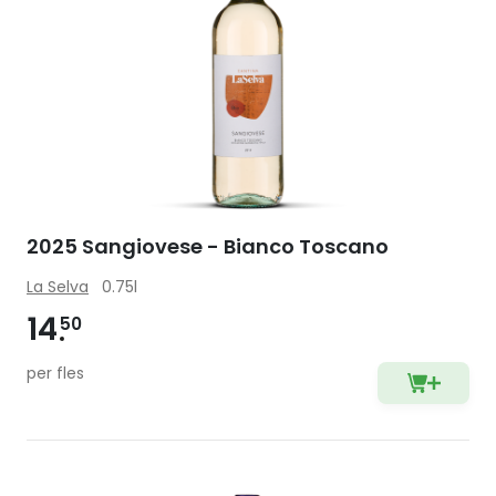
2025 Sangiovese - Bianco Toscano
La Selva
0.75l
14
50
per fles