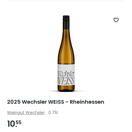
Zet op 
2025 Wechsler WEISS - Rheinhessen
Weingut Wechsler
0.75l
10
55