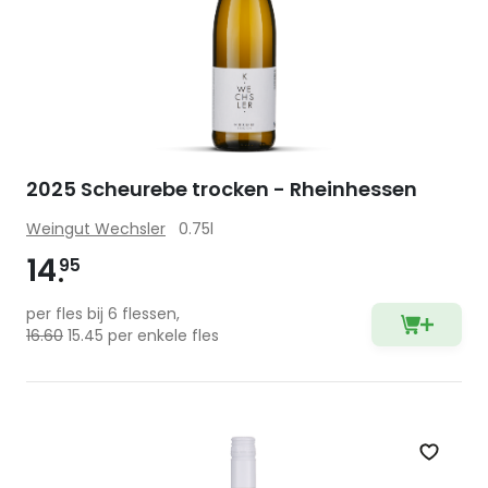
2025 Scheurebe trocken - Rheinhessen
Weingut Wechsler
0.75l
14
95
per fles bij 6 flessen,
16.60
15.45 per enkele fles
Zet op 