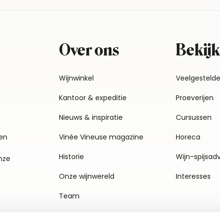
Over ons
Bekijk
Wijnwinkel
Veelgesteld
Kantoor & expeditie
Proeverijen
Nieuws & inspiratie
Cursussen
en
Vinée Vineuse magazine
Horeca
Historie
Wijn-spijsad
nze
Onze wijnwereld
Interesses
Team
Vacatures