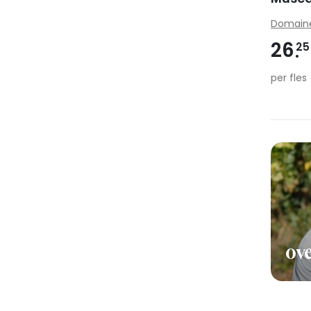
Domaine
26
25
per fles
ove