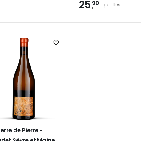
25
90
per fles
Zet op verlanglijst
erre de Pierre -
det Sèvre et Maine