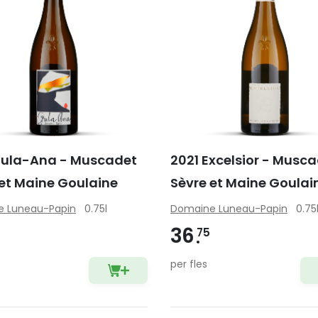
Gula-Ana - Muscadet
2021 Excelsior - Musc
 et Maine Goulaine
Sèvre et Maine Goulai
 Luneau-Papin
0.75l
Domaine Luneau-Papin
0.75
36
75
per fles