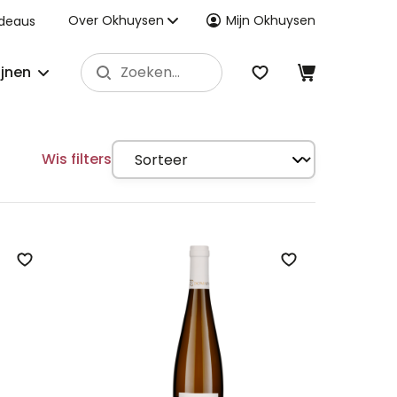
Over Okhuysen
Mijn Okhuysen
deaus
ijnen
Wis filters
Zet op verlanglijst
Zet op verlangli