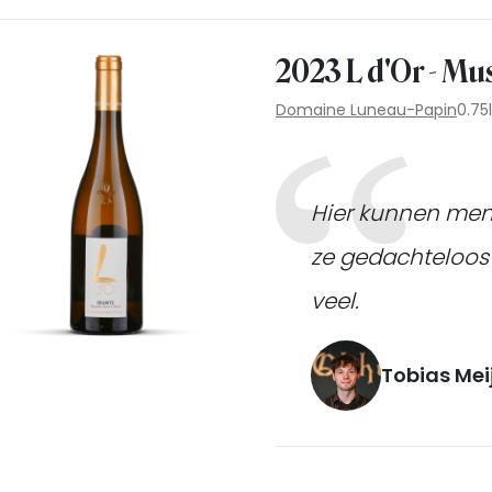
2023 L d'Or - Mu
Domaine Luneau-Papin
0.75l
Hier kunnen men
ze gedachteloos 
veel.
Tobias Mei