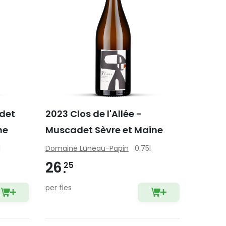
adet
2023 Clos de l'Allée -
ne
Muscadet Sèvre et Maine
l
Domaine Luneau-Papin
0.75l
26
25
per fles