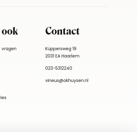
 ook
Contact
e vragen
Küppersweg 19
2031 EA Haarlem
023-5312240
vineus@okhuysen.nl
vies