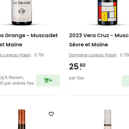
La Grange - Muscadet
2023 Vera Cruz - Mus
et Maine
Sèvre et Maine
 Luneau-Papin
0.75l
Domaine Luneau-Papin
0.75
25
80
bij 6 flessen,
per fles
65 per enkele fles
Zet op verlanglijst