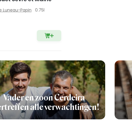
 Luneau-Papin
0.75l
Vader en zoon Cerdeira
rtreffen alle verwachtingen!