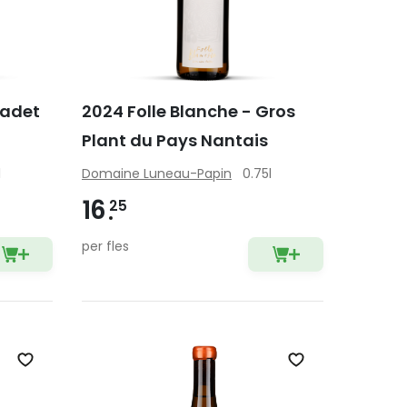
cadet
2024 Folle Blanche - Gros
Plant du Pays Nantais
l
Domaine Luneau-Papin
0.75l
16
25
per fles
Zet op verlanglijst
Zet op verlangli