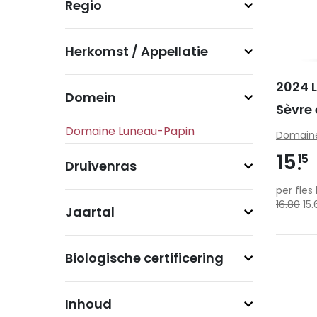
Regio
Herkomst / Appellatie
2024 
Domein
Sèvre 
Domaine
15
15
Druivenras
per fles 
16.80
15.
Jaartal
Biologische certificering
Inhoud