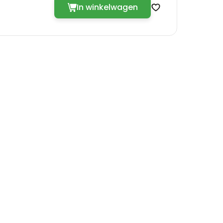
In winkelwagen
Zet op verlanglij