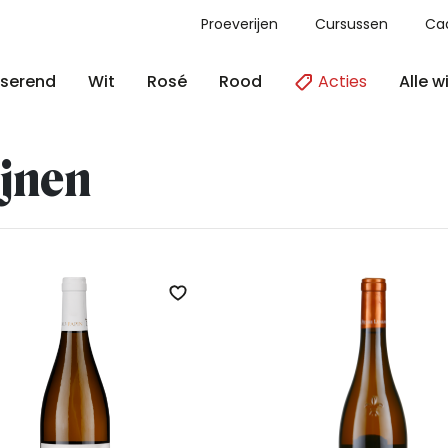
Proeverijen
Cursussen
Ca
Acties
Alle w
serend
Wit
Rosé
Rood
jnen
Zet op verlanglijst