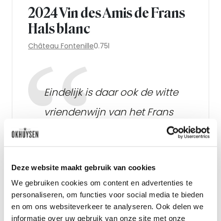
2024 Vin des Amis de Frans
Hals blanc
Château Fontenille
0.75l
Eindelijk is daar ook de witte
vriendenwijn van het Frans
Hals Museum, en laat dit ook
nog eens een van de
Deze website maakt gebruik van cookies
allerbeste witte wijnen van de
We gebruiken cookies om content en advertenties te
streek zijn!
personaliseren, om functies voor social media te bieden
en om ons websiteverkeer te analyseren. Ook delen we
Wijnkoperij Okhuysen
informatie over uw gebruik van onze site met onze