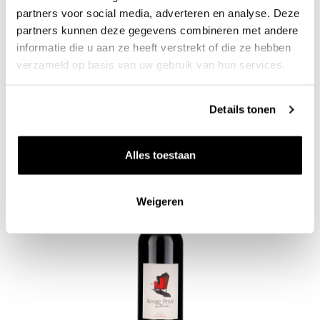
partners voor social media, adverteren en analyse. Deze
partners kunnen deze gegevens combineren met andere
informatie die u aan ze heeft verstrekt of die ze hebben
11
50
verzameld op basis van uw gebruik van hun services.
per fles bij 6 flessen, 13.75 per fles
In winkelwagen
Zet op v
Details tonen
Alles toestaan
Zet op 
Weigeren