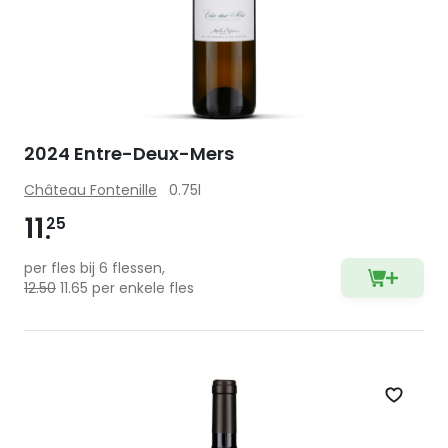
2024 Entre-Deux-Mers
Château Fontenille
0.75l
11
25
per fles bij 6 flessen,
12.50
11.65 per enkele fles
Zet op 