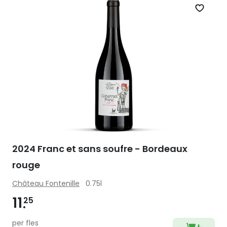
Zet op 
2024 Franc et sans soufre - Bordeaux
rouge
Château Fontenille
0.75l
11
25
per fles