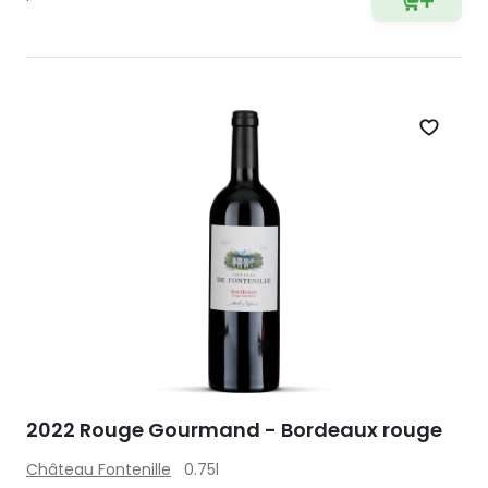
Zet op 
2022 Rouge Gourmand - Bordeaux rouge
Château Fontenille
0.75l