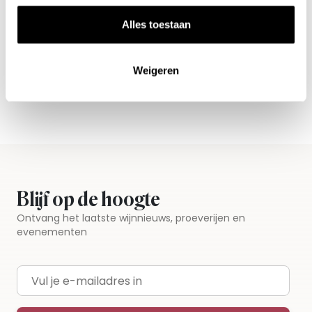
Nieuws & inspiratie in Vineé Vineuse
Alles toestaan
Alle wijnen direct van de wijnboer
Vandaag voor 12.00 uur besteld, morgen in huis
Weigeren
Gratis thuisbezorgd vanaf €115,00
Iedere wijn per fles te bestellen
Blijf op de hoogte
Ontvang het laatste wijnnieuws, proeverijen en
evenementen
E-mailadres