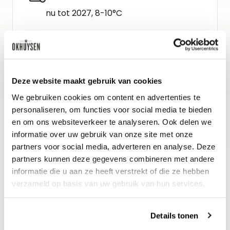
nu tot 2027, 8-10°C
Wijn-spijs advies
Heerlijk bij oesters, garnalen, zalm,
sushi, zuurkool en frisse geitenkazen.
Deze website maakt gebruik van cookies
Ook perfect bij een salade met
We gebruiken cookies om content en advertenties te
personaliseren, om functies voor social media te bieden
groene asperges.
en om ons websiteverkeer te analyseren. Ook delen we
informatie over uw gebruik van onze site met onze
partners voor social media, adverteren en analyse. Deze
partners kunnen deze gegevens combineren met andere
informatie die u aan ze heeft verstrekt of die ze hebben
verzameld op basis van uw gebruik van hun services.
Details tonen