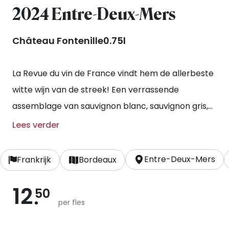
2024 Entre-Deux-Mers
Château Fontenille
0.75l
La Revue du vin de France vindt hem de allerbeste
witte wijn van de streek! Een verrassende
assemblage van sauvignon blanc, sauvignon gris,
sémillon en muscadelle die na een koude
Lees verder
schilweking op lage temperatuur werden vergist.
Opvoeding op de fijne gistsporen zorgt voor
Entre-Deux-Mers
Frankrijk
Bordeaux
structuur en complexiteit.
12
50
per fles