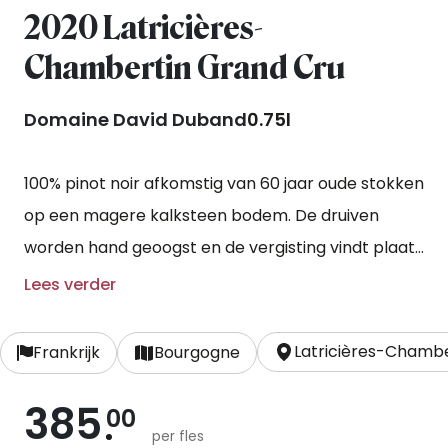
2020 Latricières-
Chambertin Grand Cru
Domaine David Duband
0.75l
100% pinot noir afkomstig van 60 jaar oude stokken
op een magere kalksteen bodem. De druiven
worden hand geoogst en de vergisting vindt plaats
met hele trossen. De rijping duurt 14 maanden in
Lees verder
houten vaten waarvan 40% nieuwe vaten. De wijn
wordt ongefilterd gebotteld.
Latricières-Chambe
Frankrijk
Bourgogne
385
00
per fles