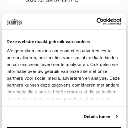
2030 tot 2045+, 15-17°C
Wijn-spijs advies
Heerlijk bij gerechten met aardse
groenten zoals rode biet of
Deze website maakt gebruik van cookies
paddenstoelen, Coq au Vin of
We gebruiken cookies om content en advertenties te
gerechten met truffel zoals pasta’s.
personaliseren, om functies voor social media te bieden
en om ons websiteverkeer te analyseren. Ook delen we
informatie over uw gebruik van onze site met onze
partners voor social media, adverteren en analyse. Deze
partners kunnen deze gegevens combineren met andere
informatie die u aan ze heeft verstrekt of die ze hebben
verzameld op basis van uw gebruik van hun services.
Details tonen