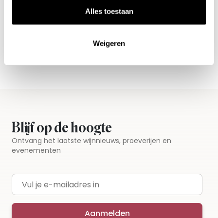
Nieuws & inspiratie in Vineé Vineuse
Alles toestaan
Alle wijnen direct van de wijnboer
Vandaag voor 12.00 uur besteld, morgen in huis
Weigeren
Gratis thuisbezorgd vanaf €115,00
Iedere wijn per fles te bestellen
Blijf op de hoogte
Ontvang het laatste wijnnieuws, proeverijen en
evenementen
E-mailadres
Aanmelden