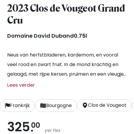
2023 Clos de Vougeot Grand
Cru
Domaine David Duband
0.75l
Neus van herfstbladeren, kardemom, en vooral
veel rood en zwart fruit. In de mond krachtig en
gelaagd, met rijpe kersen, pruimen en een vleugje
cederhout. De tannines zijn compact maar
Lees verder
verfijnd, met mooie onderliggende zuren. Een
imposante Clos de Vougeot met diepgang en
Clos de Vougeot
Frankrijk
Bourgogne
lengte, die zich prachtig zal ontwikkelen.
325
00
per fles