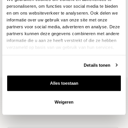
personaliseren, om functies voor social media te bieden
en om ons websiteverkeer te analyseren. Ook delen we
informatie over uw gebruik van onze site met onze
partners voor social media, adverteren en analyse. Deze
Nieuws & inspiratie in Vineé Vineuse
partners kunnen deze gegevens combineren met andere
Alle wijnen direct van de wijnboer
informatie die u aan ze heeft verstrekt of die ze hebben
Vandaag voor 12.00 uur besteld, morgen in huis
verzameld op basis van uw gebruik van hun services.
Gratis thuisbezorgd vanaf €115,00
Iedere wijn per fles te bestellen
Details tonen
Alles toestaan
Blijf op de hoogte
Weigeren
Ontvang het laatste wijnnieuws, proeverijen en
evenementen