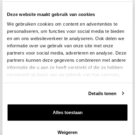
2026 tot 2038, 15-17°C
Deze website maakt gebruik van cookies
We gebruiken cookies om content en advertenties te
personaliseren, om functies voor social media te bieden
en om ons websiteverkeer te analyseren. Ook delen we
informatie over uw gebruik van onze site met onze
partners voor social media, adverteren en analyse. Deze
partners kunnen deze gegevens combineren met andere
informatie die u aan ze heeft verstrekt of die ze hebben
verzameld op basis van uw gebruik van hun services.
Nieuws & inspiratie in Vineé Vineuse
Alle wijnen direct van de wijnboer
Details tonen
Vandaag voor 12.00 uur besteld, morgen in huis
Gratis thuisbezorgd vanaf €115,00
Alles toestaan
Iedere wijn per fles te bestellen
Weigeren