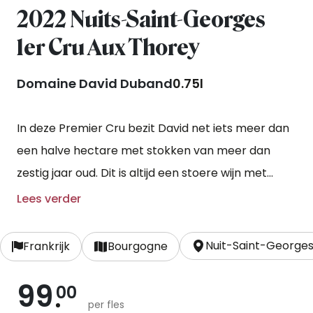
2022 Nuits-Saint-Georges
1er Cru Aux Thorey
Domaine David Duband
0.75l
In deze Premier Cru bezit David net iets meer dan
een halve hectare met stokken van meer dan
zestig jaar oud. Dit is altijd een stoere wijn met
structuur en rijpheid. De expositie is oostelijk en het
Lees verder
ligt wat hoger op de heuvel.
Nuit-Saint-George
Frankrijk
Bourgogne
99
00
per fles