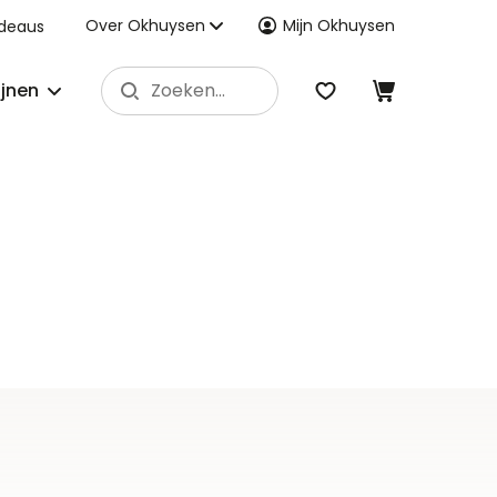
Over Okhuysen
Mijn Okhuysen
deaus
ijnen