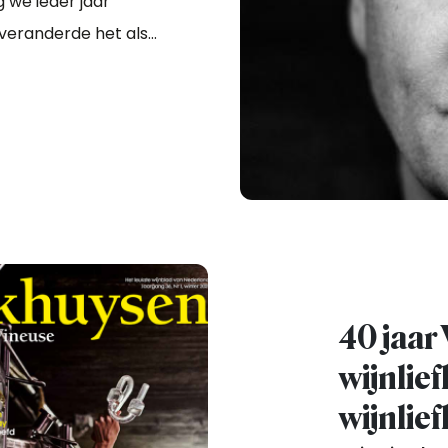
g we ieder jaar
n veranderde het als
40 jaar
wijnlie
wijnlie