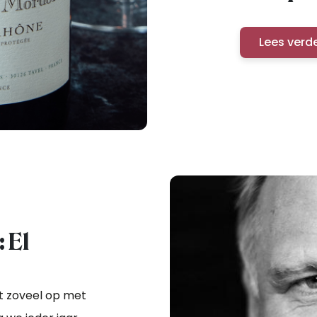
Lees verd
: El
t zoveel op met