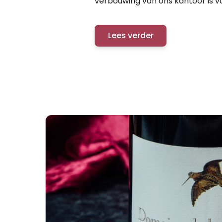
verbouwing van ons kantoor is vo
jaar ‘kamperen’ zitten we eindel
onder...
Lees verder