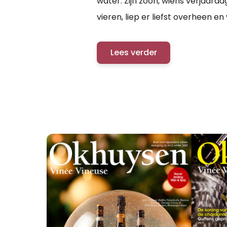
water. Zijn zoon, wiens verjaarda
vieren, liep er liefst overheen e
het even kon in...
Lees verder