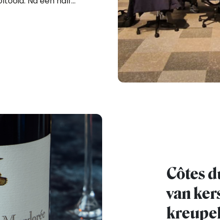
ltooid. Na een half
ijk weer allemaal
Côtes d
van ker
kreupe