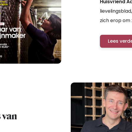
Huisvriend Aad
lievelingsblad
zich erop om 
onze nieuwe o
Lees verd
 van