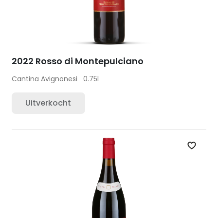
2022 Rosso di Montepulciano
Cantina Avignonesi
0.75l
Uitverkocht
Zet op 