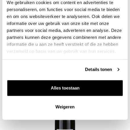
We gebruiken cookies om content en advertenties te
personaliseren, om functies voor social media te bieden
en om ons websiteverkeer te analyseren. Ook delen we
informatie over uw gebruik van onze site met onze
partners voor social media, adverteren en analyse. Deze
2022 Lussac-Saint-Emilion
partners kunnen deze gegevens combineren met andere
informatie die u aan ze heeft verstrekt of die ze hebben
Château du Moulin Noir
0.75l
verzameld op basis van uw gebruik van hun services.
Uitverkocht
Details tonen
Zet op 
Alles toestaan
Weigeren