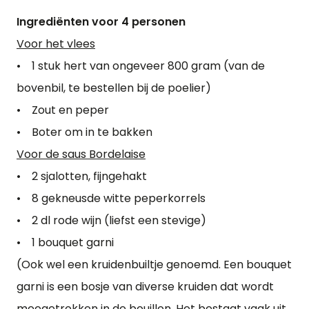
Ingrediënten voor 4 personen
Voor het vlees
• 1 stuk hert van ongeveer 800 gram (van de
bovenbil, te bestellen bij de poelier)
• Zout en peper
• Boter om in te bakken
Voor de saus Bordelaise
• 2 sjalotten, fijngehakt
• 8 gekneusde witte peperkorrels
• 2 dl rode wijn (liefst een stevige)
• 1 bouquet garni
(Ook wel een kruidenbuiltje genoemd. Een bouquet
garni is een bosje van diverse kruiden dat wordt
meegetrokken in de bouillon. Het bestaat vaak uit