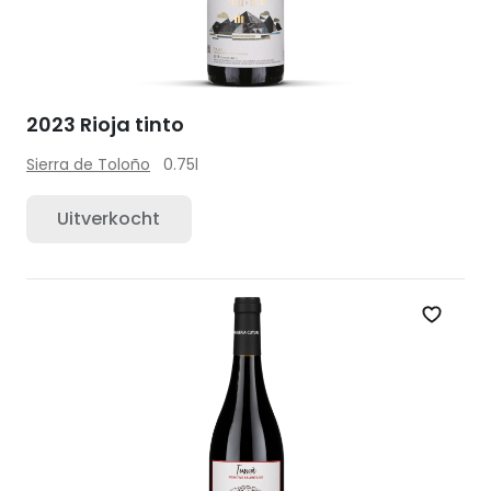
2023 Rioja tinto
Sierra de Toloño
0.75l
Uitverkocht
Zet op 