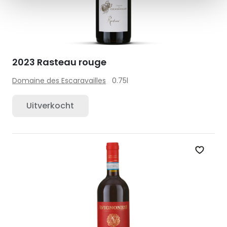
2023 Rasteau rouge
Domaine des Escaravailles
0.75l
Uitverkocht
Zet op 