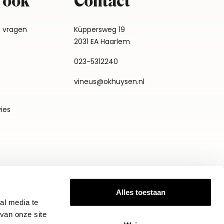
 ook
Contact
e vragen
Küppersweg 19
2031 EA Haarlem
023-5312240
vineus@okhuysen.nl
vies
Alles toestaan
al media te
van onze site