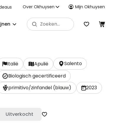
Over Okhuysen
Mijn Okhuysen
deaus
ijnen
Salento
Italië
Apulië
Biologisch gecertificeerd
primitivo/zinfandel (blauw)
2023
Uitverkocht
Zet op verlanglijst