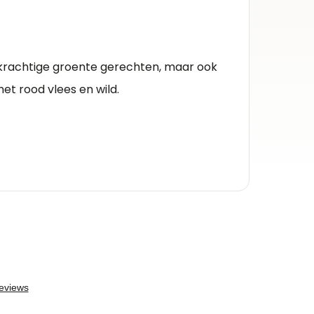
Herko
Salent
en krachtige groente gerechten, maar ook
Kleur 
t rood vlees en wild.
Rode wi
Inhou
0.75l
Alcoh
14.5%
Druiv
primiti