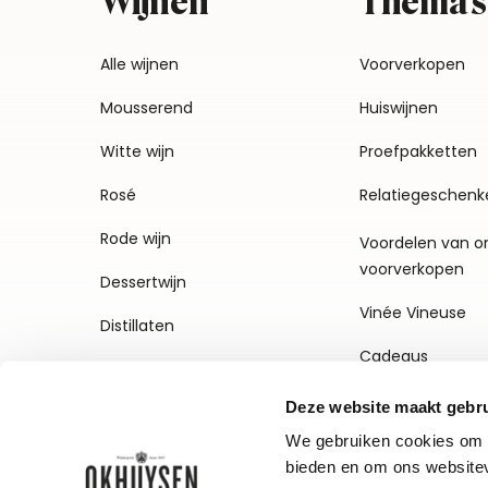
Wijnen
Thema's
Alle wijnen
Voorverkopen
Mousserend
Huiswijnen
Witte wijn
Proefpakketten
Rosé
Relatiegeschenk
Rode wijn
Voordelen van o
voorverkopen
Dessertwijn
Vinée Vineuse
Distillaten
Cadeaus
Deze website maakt gebru
We gebruiken cookies om c
bieden en om ons websitev