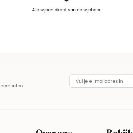
Nieuws & inspiratie in Vineé Vineuse
Alle wijnen direct van de wijnboer
Vandaag voor 12.00 uur besteld, morgen in huis
Gratis thuisbezorgd vanaf €115,00
Iedere wijn per fles te bestellen
E-mailadres
evenementen