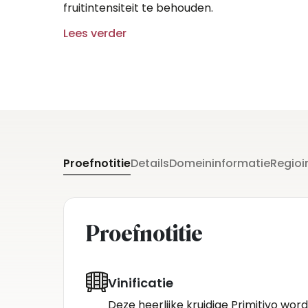
fruitintensiteit te behouden.
Lees verder
Proefnotitie
Details
Domeininformatie
Regioi
Proefnotitie
Vinificatie
Deze heerlijke kruidige Primitivo wo