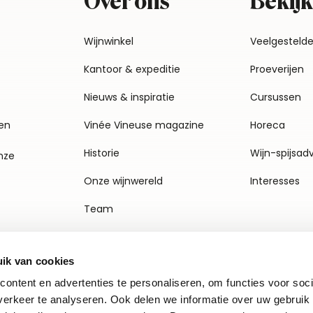
Over ons
Bekijk
Wijnwinkel
Veelgesteld
Kantoor & expeditie
Proeverijen
Nieuws & inspiratie
Cursussen
en
Vinée Vineuse magazine
Horeca
Historie
Wijn-spijsad
nze
Onze wijnwereld
Interesses
Team
Vacatures
ik van cookies
Agenda
ontent en advertenties te personaliseren, om functies voor soci
Contact
erkeer te analyseren. Ook delen we informatie over uw gebruik 