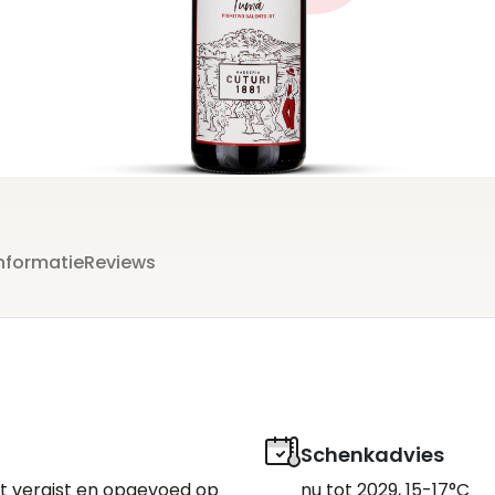
nformatie
Reviews
Schenkadvies
rdt vergist en opgevoed op
nu tot 2029, 15-17°C