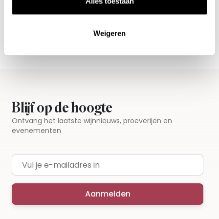
Alles toestaan
Gratis thuisbezorgd vanaf €115,00
Iedere wijn per fles te bestellen
Weigeren
Blijf op de hoogte
Ontvang het laatste wijnnieuws, proeverijen en
evenementen
E-mailadres
Aanmelden