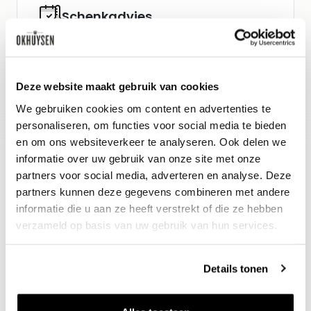
Schenkadvies
nu tot 2030, 15-17°C
Wijn-spijs advies
Deze website maakt gebruik van cookies
Lamsfilet en croûte.
We gebruiken cookies om content en advertenties te
personaliseren, om functies voor social media te bieden
en om ons websiteverkeer te analyseren. Ook delen we
informatie over uw gebruik van onze site met onze
partners voor social media, adverteren en analyse. Deze
partners kunnen deze gegevens combineren met andere
informatie die u aan ze heeft verstrekt of die ze hebben
verzameld op basis van uw gebruik van hun services.
Nieuws & inspiratie in Vineé Vineuse
Details tonen
Alle wijnen direct van de wijnboer
Vandaag voor 12.00 uur besteld, morgen in huis