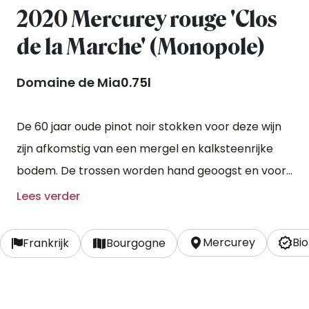
2020 Mercurey rouge 'Clos
de la Marche' (Monopole)
Domaine de Mia
0.75l
De 60 jaar oude pinot noir stokken voor deze wijn
zijn afkomstig van een mergel en kalksteenrijke
bodem. De trossen worden hand geoogst en voor
40% mee vergist. De rijping vindt plaats in
Lees verder
eikenhouten vaten voor een periode van 12-13
maanden, waarvan 25% uit nieuwe vaten bestaat.
Mercurey
Bio
Frankrijk
Bourgogne