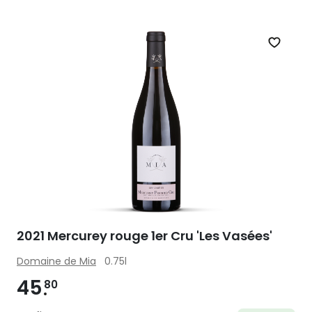
Zet op 
2021 Mercurey rouge 1er Cru 'Les Vasées'
Domaine de Mia
0.75l
45
80