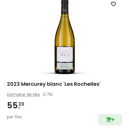
Zet op 
2023 Mercurey blanc 'Les Rochelles'
Domaine de Mia
0.75l
55
20
per fles