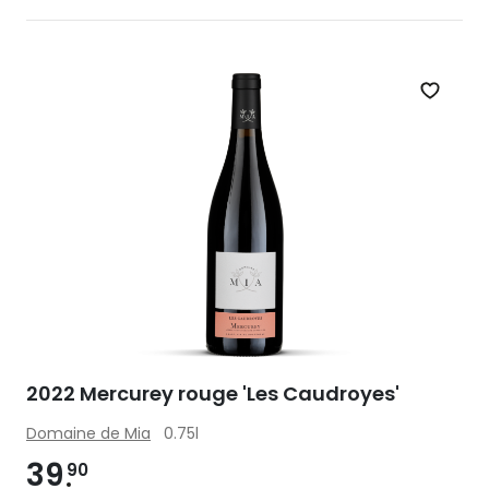
Zet op 
2022 Mercurey rouge 'Les Caudroyes'
Domaine de Mia
0.75l
39
90