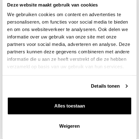
Deze website maakt gebruik van cookies
We gebruiken cookies om content en advertenties te
personaliseren, om functies voor social media te bieden
en om ons websiteverkeer te analyseren. Ook delen we
informatie over uw gebruik van onze site met onze
partners voor social media, adverteren en analyse. Deze
2021 Mercurey rouge 'Les Caudroyes'
partners kunnen deze gegevens combineren met andere
informatie die u aan ze heeft verstrekt of die ze hebben
Domaine de Mia
0.75l
verzameld op basis van uw gebruik van hun services.
35
80
Details tonen
per fles
Alles toestaan
Weigeren
Zet op 