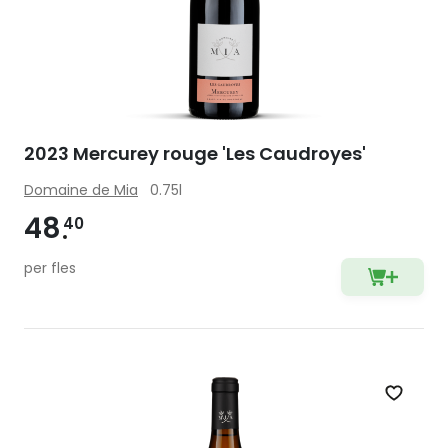
2023 Mercurey rouge 'Les Caudroyes'
Domaine de Mia
0.75l
48
40
per fles
Zet op 