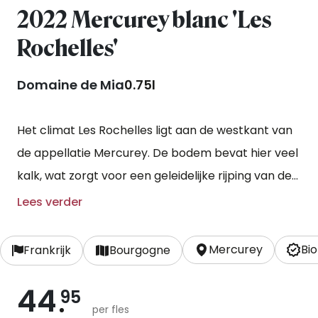
2022 Mercurey blanc 'Les
Rochelles'
Domaine de Mia
0.75l
Het climat Les Rochelles ligt aan de westkant van
de appellatie Mercurey. De bodem bevat hier veel
kalk, wat zorgt voor een geleidelijke rijping van de
druiven.
Lees verder
Mercurey
Bio
Frankrijk
Bourgogne
44
95
per fles