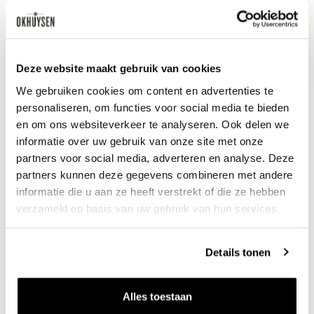
Wijn-spijs advies
Heerlijk bij Reblochon of gegrilde
Deze website maakt gebruik van cookies
snoekbaars.
We gebruiken cookies om content en advertenties te
personaliseren, om functies voor social media te bieden
en om ons websiteverkeer te analyseren. Ook delen we
informatie over uw gebruik van onze site met onze
partners voor social media, adverteren en analyse. Deze
partners kunnen deze gegevens combineren met andere
informatie die u aan ze heeft verstrekt of die ze hebben
verzameld op basis van uw gebruik van hun services.
Nieuws & inspiratie in Vineé Vineuse
Details tonen
Alle wijnen direct van de wijnboer
Vandaag voor 12.00 uur besteld, morgen in huis
Alles toestaan