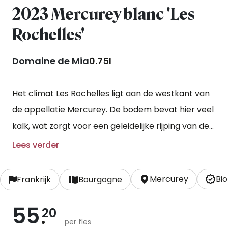
2023 Mercurey blanc 'Les
Rochelles'
Domaine de Mia
0.75l
Het climat Les Rochelles ligt aan de westkant van
de appellatie Mercurey. De bodem bevat hier veel
kalk, wat zorgt voor een geleidelijke rijping van de
druiven.
Lees verder
Mercurey
Bio
Frankrijk
Bourgogne
55
20
per fles