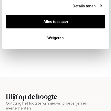
Details tonen
Alles toestaan
Nieuws & inspiratie in Vineé Vineuse
Alle wijnen direct van de wijnboer
Weigeren
Vandaag voor 12.00 uur besteld, morgen in huis
Gratis thuisbezorgd vanaf €115,00
Iedere wijn per fles te bestellen
Blijf op de hoogte
Ontvang het laatste wijnnieuws, proeverijen en
evenementen