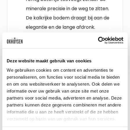
minerale precisie in de weg te zitten.
De kalkrijke bodem draagt bij aan de
elegantie en de lange afdronk.
Schenkadvies
2026 tot 2031, 10-12°C
Deze website maakt gebruik van cookies
We gebruiken cookies om content en advertenties te
Wijn-spijs advies
personaliseren, om functies voor social media te bieden
en om ons websiteverkeer te analyseren. Ook delen we
heerlijk bij Reblochon of gegrilde
informatie over uw gebruik van onze site met onze
snoekbaars.
partners voor social media, adverteren en analyse. Deze
partners kunnen deze gegevens combineren met andere
informatie die u aan ze heeft verstrekt of die ze hebben
verzameld op basis van uw gebruik van hun services.