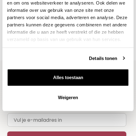
en om ons websiteverkeer te analyseren. Ook delen we
Nieuws & inspiratie in Vineé Vineuse
informatie over uw gebruik van onze site met onze
Alle wijnen direct van de wijnboer
partners voor social media, adverteren en analyse. Deze
partners kunnen deze gegevens combineren met andere
Vandaag voor 12.00 uur besteld, morgen in huis
informatie die u aan ze heeft verstrekt of die ze hebben
Gratis thuisbezorgd vanaf €115,00
verzameld op basis van uw gebruik van hun services.
Iedere wijn per fles te bestellen
Details tonen
Alles toestaan
Blijf op de hoogte
Ontvang het laatste wijnnieuws, proeverijen en
Weigeren
evenementen
E-mailadres