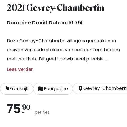
2021 Gevrey-Chambertin
Domaine David Duband
0.75l
Deze Gevrey-Chambertin village is gemaakt van
druiven van oude stokken van een donkere bodem
met veel kalk. Dit geeft de wijn veel precisie,
structuur en klasse. Mooi in harmonie met donker
Lees verder
fruit, leer en een heerlijke weelderige rijpheid met
iets van kaneel en kardemom in de complexe
Gevrey-Chamberti
Frankrijk
Bourgogne
finale.
75
90
per fles