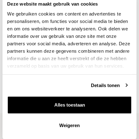
Deze website maakt gebruik van cookies
We gebruiken cookies om content en advertenties te
personaliseren, om functies voor social media te bieden
en om ons websiteverkeer te analyseren. Ook delen we
informatie over uw gebruik van onze site met onze
partners voor social media, adverteren en analyse. Deze
partners kunnen deze gegevens combineren met andere
informatie die u aan ze heeft verstrekt of die ze hebben
Nieuws & inspiratie in Vineé Vineuse
verzameld op basis van uw gebruik van hun services.
Alle wijnen direct van de wijnboer
Vandaag voor 12.00 uur besteld, morgen in huis
Details tonen
Gratis thuisbezorgd vanaf €115,00
Iedere wijn per fles te bestellen
Alles toestaan
Weigeren
Blijf op de hoogte