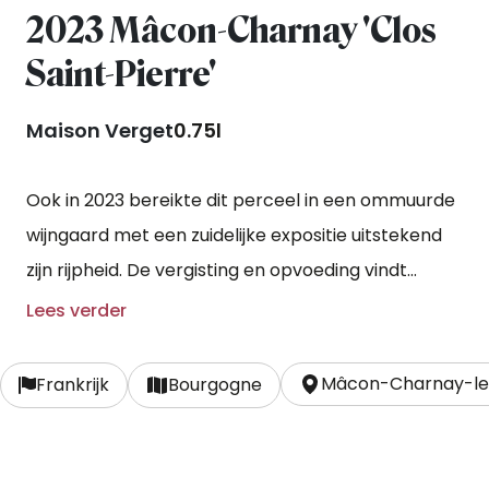
2023 Mâcon-Charnay 'Clos
Saint-Pierre'
Maison Verget
0.75l
Ook in 2023 bereikte dit perceel in een ommuurde
wijngaard met een zuidelijke expositie uitstekend
zijn rijpheid. De vergisting en opvoeding vindt
plaats op roestvrijstalen horizontale vaten.
Lees verder
Mâcon-Charnay-l
Frankrijk
Bourgogne