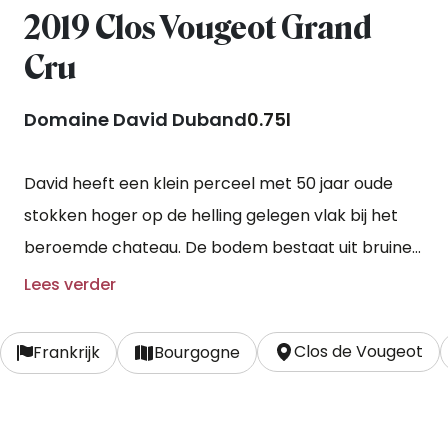
2019 Clos Vougeot Grand
Cru
Domaine David Duband
0.75l
David heeft een klein perceel met 50 jaar oude
stokken hoger op de helling gelegen vlak bij het
beroemde chateau. De bodem bestaat uit bruine
kalksteen en klei en de druiven worden hand
Lees verder
geoogst. De rijping vindt plaats in eikenhouten
vaten voor een periode van 14 maanden, 40% van
Clos de Vougeot
Frankrijk
Bourgogne
de vaten worden jaarlijks vernieuwd. Hierna rust de
wijn nog 3 maanden in tanks waarna deze
ongefilterd wordt gebotteld.