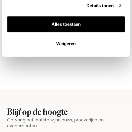
Details tonen
Alles toestaan
Nieuws & inspiratie in Vineé Vineuse
Weigeren
Alle wijnen direct van de wijnboer
Vandaag voor 12.00 uur besteld, morgen in huis
Gratis thuisbezorgd vanaf €115,00
Iedere wijn per fles te bestellen
Blijf op de hoogte
Ontvang het laatste wijnnieuws, proeverijen en
evenementen