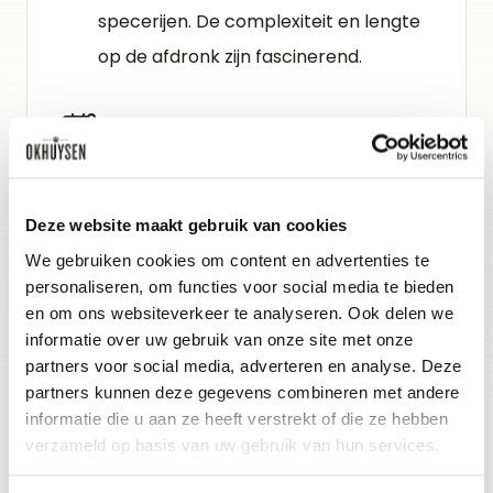
specerijen. De complexiteit en lengte
op de afdronk zijn fascinerend.
Schenkadvies
2026 tot 2040, 15-17°C
Deze website maakt gebruik van cookies
Wijn-spijs advies
We gebruiken cookies om content en advertenties te
Klassiek in rode wijn gestoofde
personaliseren, om functies voor social media te bieden
varkenswang met gebakken spruitjes
en om ons websiteverkeer te analyseren. Ook delen we
informatie over uw gebruik van onze site met onze
en crème van aardappel.
partners voor social media, adverteren en analyse. Deze
partners kunnen deze gegevens combineren met andere
informatie die u aan ze heeft verstrekt of die ze hebben
verzameld op basis van uw gebruik van hun services.