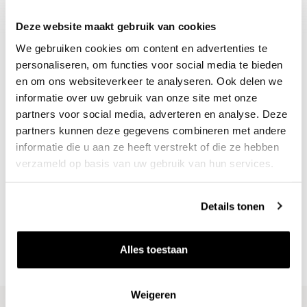
Deze website maakt gebruik van cookies
We gebruiken cookies om content en advertenties te
personaliseren, om functies voor social media te bieden
en om ons websiteverkeer te analyseren. Ook delen we
informatie over uw gebruik van onze site met onze
partners voor social media, adverteren en analyse. Deze
partners kunnen deze gegevens combineren met andere
informatie die u aan ze heeft verstrekt of die ze hebben
verzameld op basis van uw gebruik van hun services.
Nieuws & inspiratie in Vineé Vineuse
Alle wijnen direct van de wijnboer
Details tonen
Vandaag voor 12.00 uur besteld, morgen in huis
Gratis thuisbezorgd vanaf €115,00
Alles toestaan
Iedere wijn per fles te bestellen
Weigeren