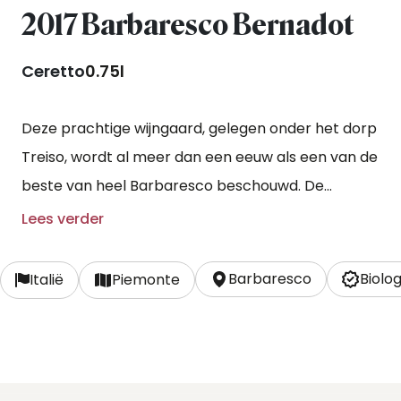
2017 Barbaresco Bernadot
Ceretto
0.75l
Deze prachtige wijngaard, gelegen onder het dorp
Treiso, wordt al meer dan een eeuw als een van de
beste van heel Barbaresco beschouwd. De
wijngaard is ingesloten door een natuurlijk
Lees verder
amfitheater dat een warmer microklimaat
creëert. Ceretto bewerkt Bernadot biodynamisch.
Barbaresco
Biolo
Italië
Piemonte