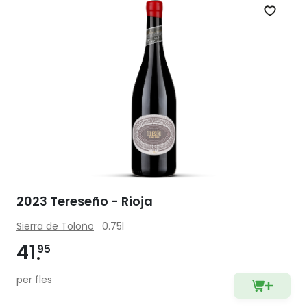
Zet op 
2023 Tereseño - Rioja
Sierra de Toloño
0.75l
41
95
per fles