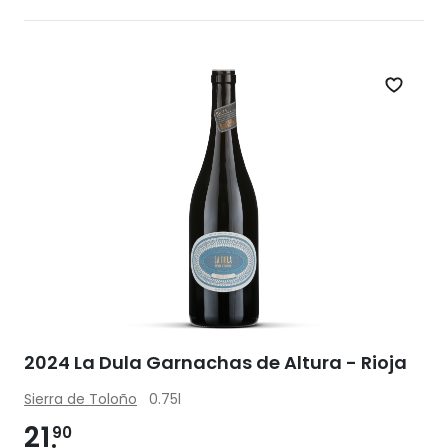
Zet op 
2024 La Dula Garnachas de Altura - Rioja
Sierra de Toloño
0.75l
21
90