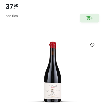
37
50
per fles
Zet op 