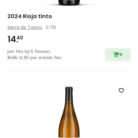
2024 Rioja tinto
Sierra de Toloño
0.75l
14
40
per fles bij 6 flessen,
15.95
14.85 per enkele fles
Zet op 