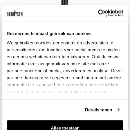
Deze website maakt gebruik van cookies
We gebruiken cookies om content en advertenties te
personaliseren, om functies voor social media te bieden
en om ons websiteverkeer te analyseren. Ook delen we
informatie over uw gebruik van onze site met onze
partners voor social media, adverteren en analyse. Deze
2024 Nahikun - Rioja blanco
partners kunnen deze gegevens combineren met andere
informatie die u aan ze heeft verstrekt of die ze hebben
Sierra de Toloño
0.75l
verzameld op basis van uw gebruik van hun services.
29
50
per fles
Details tonen
Alles toestaan