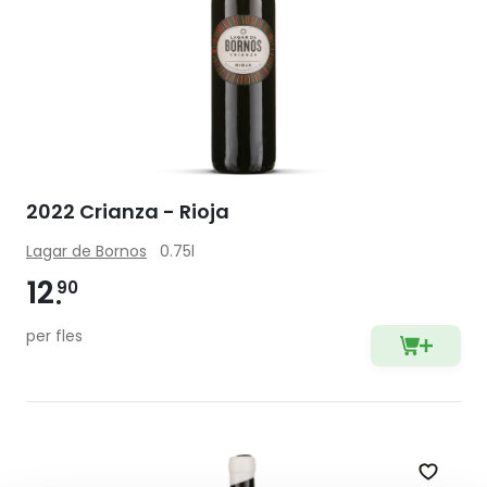
2022 Crianza - Rioja
Lagar de Bornos
0.75l
12
90
per fles
Zet op 