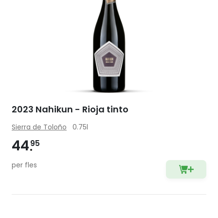
2023 Nahikun - Rioja tinto
Sierra de Toloño
0.75l
44
95
per fles