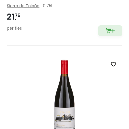
Sierra de Toloño
0.75l
21
75
per fles
Zet op 