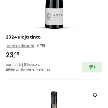
2024 Rioja tinto
Dominio de Anza
0.75l
23
95
per fles bij 6 flessen,
26.95
24.95 per enkele fles
Zet op 