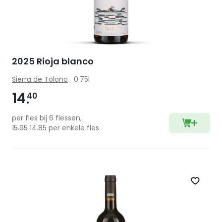
2025 Rioja blanco
Sierra de Toloño
0.75l
14
40
per fles bij 6 flessen,
15.95
14.85 per enkele fles
Zet op 