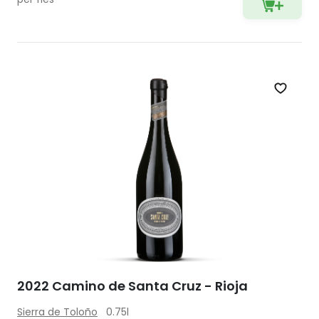
Zet op 
2022 Camino de Santa Cruz - Rioja
Sierra de Toloño
0.75l