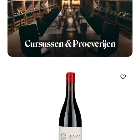
Cursussen & Proeverijen
Zet op 