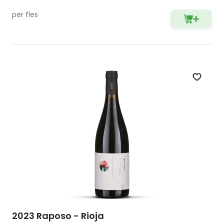
per fles
Zet op 
2023 Raposo - Rioja