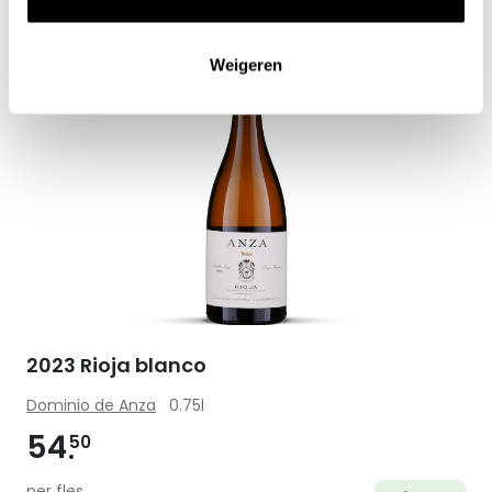
Weigeren
Zet op 
2023 Rioja blanco
Dominio de Anza
0.75l
54
50
per fles