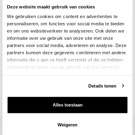
Deze website maakt gebruik van cookies
We gebruiken cookies om content en advertenties te
personaliseren, om functies voor social media te bieden
en om ons websiteverkeer te analyseren. Ook delen we
informatie over uw gebruik van onze site met onze
partners voor social media, adverteren en analyse. Deze
partners kunnen deze gegevens combineren met andere
informatie die u aan ze heeft verstrekt of die ze hebben
Nieuws & inspiratie in Vineé Vineuse
verzameld op basis van uw gebruik van hun services.
Alle wijnen direct van de wijnboer
Vandaag voor 12.00 uur besteld, morgen in huis
Details tonen
Gratis thuisbezorgd vanaf €115,00
Iedere wijn per fles te bestellen
Alles toestaan
Weigeren