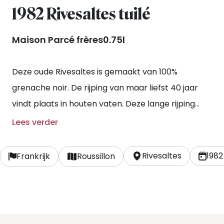
1982 Rivesaltes tuilé
Maison Parcé frères
0.75l
Deze oude Rivesaltes is gemaakt van 100%
grenache noir. De rijping van maar liefst 40 jaar
vindt plaats in houten vaten. Deze lange rijping
geeft de tuilé meer karakter en complexiteit.
Lees verder
Rivesaltes
1982
Frankrijk
Roussillon