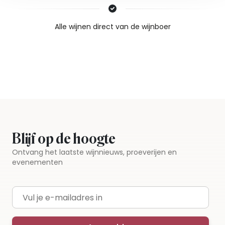
Nieuws & inspiratie in Vineé Vineuse
Alle wijnen direct van de wijnboer
Vandaag voor 12.00 uur besteld, morgen in huis
Gratis thuisbezorgd vanaf €115,00
Iedere wijn per fles te bestellen
Blijf op de hoogte
Ontvang het laatste wijnnieuws, proeverijen en
evenementen
E-mailadres