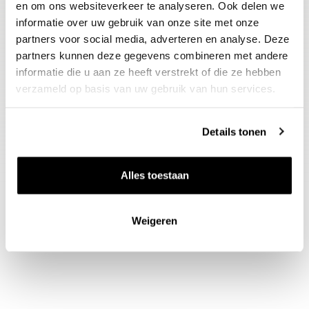
en om ons websiteverkeer te analyseren. Ook delen we
Wijn-spijs advies
informatie over uw gebruik van onze site met onze
Een wijn die vanwege zijn frisse
partners voor social media, adverteren en analyse. Deze
partners kunnen deze gegevens combineren met andere
karakter uitstekend tot zijn recht
informatie die u aan ze heeft verstrekt of die ze hebben
komt bij witte asperges uit de oven
verzameld op basis van uw gebruik van hun services.
met jamón serrano, zongedroogde
tomaatjes en goede olijfolie,
Details tonen
geserveerd met pasta.
Alles toestaan
Weigeren