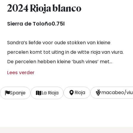
2024 Rioja blanco
Sierra de Toloño
0.75l
Sandra’s liefde voor oude stokken van kleine
percelen komt tot uiting in de witte rioja van viura.
De percelen hebben kleine ‘bush vines’ met
daartussen wilde kruiden en bloemen. De
Lees verder
rendementen zijn hier van nature laag mede door
de arme stenige bodems. De vergisting en
Rioja
macabeo/viur
Spanje
La Rioja
opvoeding gebeuren natuurlijk en sober.