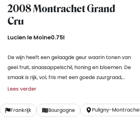
2008 Montrachet Grand
Cru
Lucien le Moine
0.75l
De wijn heeft een gelaagde geur waarin tonen van
geel fruit, sinaasappelschil, honing en bloemen. De
smaak is rijk, vol, fris met een goede zuurgraad,
minerale en bloemige tonen en met een
Lees verder
uitstekende lange afdronk.
Puligny-Montrache
Frankrijk
Bourgogne