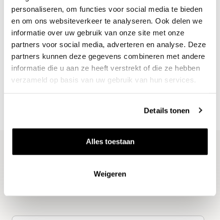
personaliseren, om functies voor social media te bieden
en om ons websiteverkeer te analyseren. Ook delen we
informatie over uw gebruik van onze site met onze
Nieuws & inspiratie in Vineé Vineuse
partners voor social media, adverteren en analyse. Deze
partners kunnen deze gegevens combineren met andere
Alle wijnen direct van de wijnboer
informatie die u aan ze heeft verstrekt of die ze hebben
Vandaag voor 12.00 uur besteld, morgen in huis
verzameld op basis van uw gebruik van hun services.
Gratis thuisbezorgd vanaf €115,00
Iedere wijn per fles te bestellen
Details tonen
Alles toestaan
Blijf op de hoogte
Weigeren
Ontvang het laatste wijnnieuws, proeverijen en
evenementen