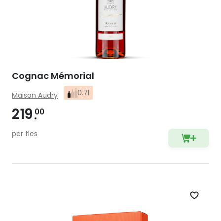
Cognac Mémorial
0.7l
Maison Audry
219
00
per fles
Zet op 