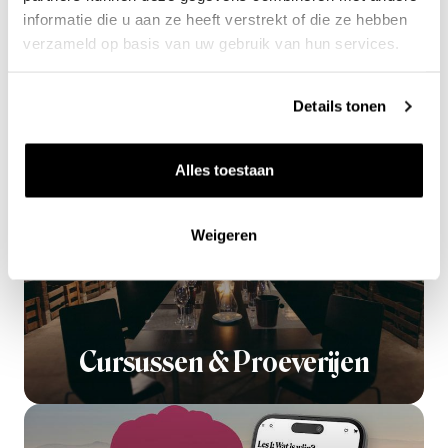
informatie die u aan ze heeft verstrekt of die ze hebben
0.7l
Maison Audry
verzameld op basis van uw gebruik van hun services.
47
50
Details tonen
per fles
Alles toestaan
Weigeren
Cursussen & Proeverijen