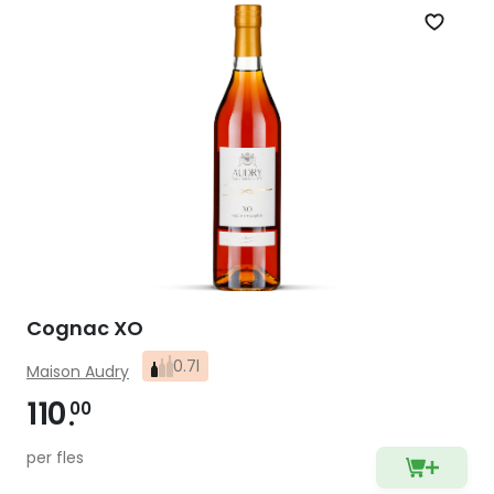
Zet op 
Cognac XO
0.7l
Maison Audry
110
00
per fles