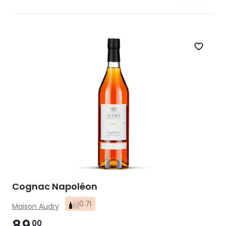
Zet op 
Cognac Napoléon
0.7l
Maison Audry
89
00