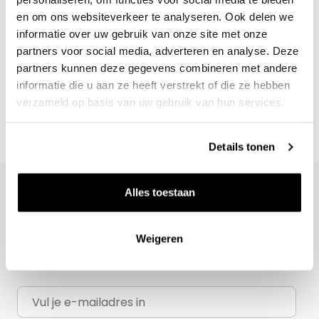
en om ons websiteverkeer te analyseren. Ook delen we
informatie over uw gebruik van onze site met onze
Nieuws & inspiratie in Vineé Vineuse
partners voor social media, adverteren en analyse. Deze
Alle wijnen direct van de wijnboer
partners kunnen deze gegevens combineren met andere
Vandaag voor 12.00 uur besteld, morgen in huis
informatie die u aan ze heeft verstrekt of die ze hebben
verzameld op basis van uw gebruik van hun services.
Gratis thuisbezorgd vanaf €115,00
Iedere wijn per fles te bestellen
Details tonen
Alles toestaan
Blijf op de hoogte
Ontvang het laatste wijnnieuws, proeverijen en
Weigeren
evenementen
E-mailadres