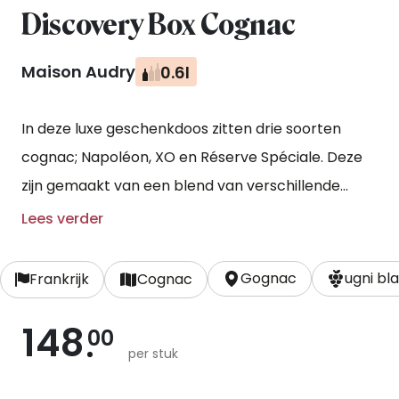
Discovery Box Cognac
Maison Audry
0.6l
In deze luxe geschenkdoos zitten drie soorten
cognac; Napoléon, XO en Réserve Spéciale. Deze
zijn gemaakt van een blend van verschillende
eaux-de-vie, een sterke drank gemaakt van witte
Lees verder
wijn die twee keer is gedistilleerd. Het begin van de
rijping vindt plaats in nieuwe eikenhouten vaten
Gognac
ugni bl
Frankrijk
Cognac
om de natuurlijke aroma’s te behouden, hierna
148
rijpt de cognac verder in oude vaten. Deze cognac
00
per stuk
bevat geen toevoegingen, wordt licht gefilterd en
hierna gebotteld.