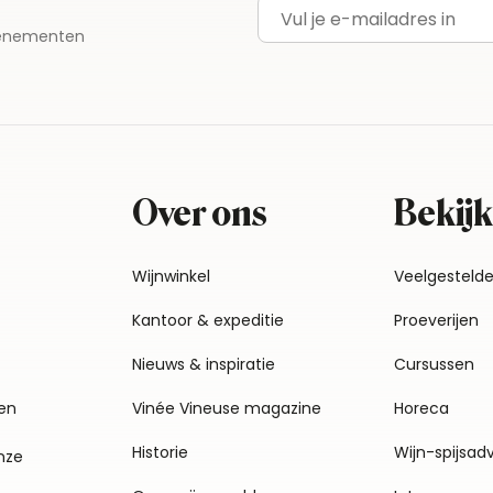
E-mailadres
evenementen
Over ons
Bekijk
Wijnwinkel
Veelgesteld
Kantoor & expeditie
Proeverijen
Nieuws & inspiratie
Cursussen
en
Vinée Vineuse magazine
Horeca
Historie
Wijn-spijsad
nze