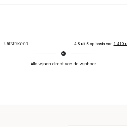
Nieuws & inspiratie in Vineé Vineuse
Alle wijnen direct van de wijnboer
Vandaag voor 12.00 uur besteld, morgen in huis
Gratis thuisbezorgd vanaf €115,00
Iedere wijn per fles te bestellen