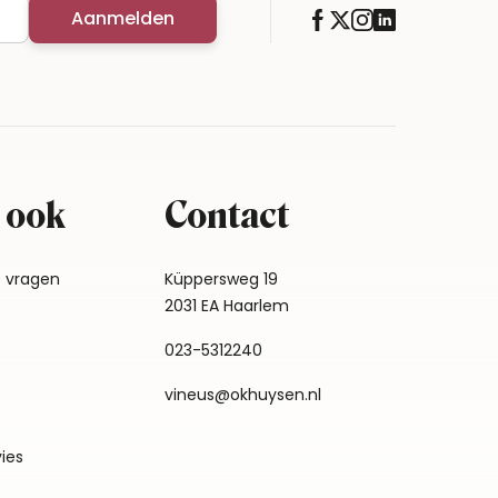
Aanmelden
 ook
Contact
e vragen
Küppersweg 19
2031 EA Haarlem
023-5312240
vineus@okhuysen.nl
vies