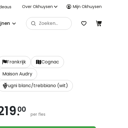
Over Okhuysen
Mijn Okhuysen
deaus
ijnen
Frankrijk
Cognac
Maison Audry
ugni blanc/trebbiano (wit)
219
00
per fles