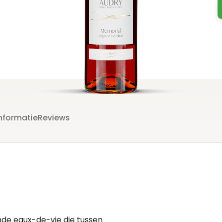
c
nformatie
Reviews
nde eaux-de-vie die tussen