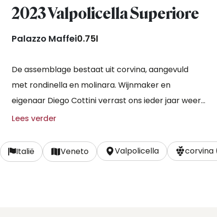
2023 Valpolicella Superiore
Palazzo Maffei
0.75l
De assemblage bestaat uit corvina, aangevuld
met rondinella en molinara. Wijnmaker en
eigenaar Diego Cottini verrast ons ieder jaar weer
met deze ‘basisvalpolicella’ van ongekend hoge
Lees verder
kwaliteit!
Valpolicella
corvina
Italië
Veneto