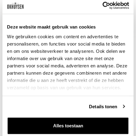
Serveren bij de Italiaanse keuken, bij
pasta met tomatensaus of (gegrild)
gevogelte.
Deze website maakt gebruik van cookies
We gebruiken cookies om content en advertenties te
personaliseren, om functies voor social media te bieden
en om ons websiteverkeer te analyseren. Ook delen we
informatie over uw gebruik van onze site met onze
partners voor social media, adverteren en analyse. Deze
partners kunnen deze gegevens combineren met andere
informatie die u aan ze heeft verstrekt of die ze hebben
verzameld op basis van uw gebruik van hun services.
Nieuws & inspiratie in Vineé Vineuse
Details tonen
Alle wijnen direct van de wijnboer
Vandaag voor 12.00 uur besteld, morgen in huis
Alles toestaan
Gratis thuisbezorgd vanaf €115,00