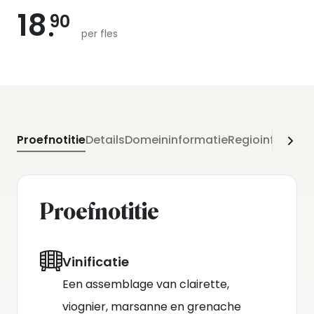
18
90
per fles
Proefnotitie
Details
Domeininformatie
Regioinformati
Proefnotitie
Vinificatie
Een assemblage van clairette,
viognier, marsanne en grenache