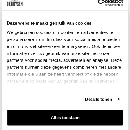
Wijn-spijs advies
Lekker bij een forel met amandeltjes,
gevulde zalmfilet en gevogelte.
Deze website maakt gebruik van cookies
We gebruiken cookies om content en advertenties te
personaliseren, om functies voor social media te bieden
en om ons websiteverkeer te analyseren. Ook delen we
informatie over uw gebruik van onze site met onze
partners voor social media, adverteren en analyse. Deze
partners kunnen deze gegevens combineren met andere
informatie die u aan ze heeft verstrekt of die ze hebben
verzameld op basis van uw gebruik van hun services.
Nieuws & inspiratie in Vineé Vineuse
Details tonen
Alle wijnen direct van de wijnboer
Vandaag voor 12.00 uur besteld, morgen in huis
Alles toestaan
Gratis thuisbezorgd vanaf €115,00