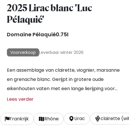
2025 Lirac blanc 'Luc
Pélaquié'
Domaine Pélaquié
0.75l
Voorverkoop
Leverbaar winter 2026
Een assemblage van clairette, viognier, marsanne
en grenache blanc. Gerijpt in grotere oude
eikenhouten vaten met een lange lierijping voor
structuur.
Lees verder
Lirac
clairette (wi
Frankrijk
Rhône