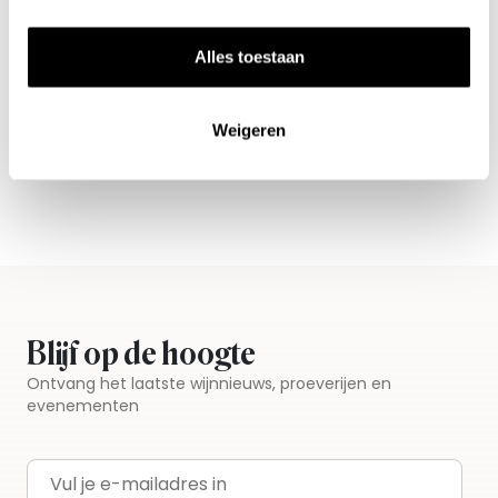
Alles toestaan
Nieuws & inspiratie in Vineé Vineuse
Alle wijnen direct van de wijnboer
Weigeren
Vandaag voor 12.00 uur besteld, morgen in huis
Gratis thuisbezorgd vanaf €115,00
Iedere wijn per fles te bestellen
Blijf op de hoogte
Ontvang het laatste wijnnieuws, proeverijen en
evenementen
E-mailadres