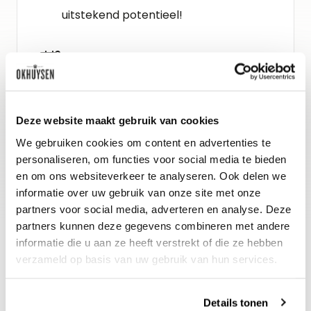
uitstekend potentieel!
Schenkadvies
nu (uit karaf) tot 2038, 15-17°C
Deze website maakt gebruik van cookies
Wijn-spijs advies
We gebruiken cookies om content en advertenties te
Eendenborst met pruimensaus en een
personaliseren, om functies voor social media te bieden
pastinaakpuree.
en om ons websiteverkeer te analyseren. Ook delen we
informatie over uw gebruik van onze site met onze
partners voor social media, adverteren en analyse. Deze
partners kunnen deze gegevens combineren met andere
informatie die u aan ze heeft verstrekt of die ze hebben
verzameld op basis van uw gebruik van hun services.
Details tonen