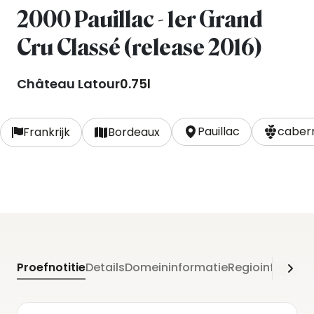
2000 Pauillac - 1er Grand
Cru Classé (release 2016)
Château Latour
0.75l
Pauillac
cabern
Frankrijk
Bordeaux
Proefnotitie
Details
Domeininformatie
Regioinformati