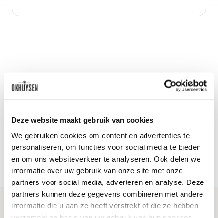
Nieuws & inspiratie in Vineé Vineuse
Alle wijnen direct van de wijnboer
Deze website maakt gebruik van cookies
Vandaag voor 12.00 uur besteld, morgen in huis
We gebruiken cookies om content en advertenties te
personaliseren, om functies voor social media te bieden
Gratis thuisbezorgd vanaf €115,00
en om ons websiteverkeer te analyseren. Ook delen we
Iedere wijn per fles te bestellen
informatie over uw gebruik van onze site met onze
partners voor social media, adverteren en analyse. Deze
partners kunnen deze gegevens combineren met andere
informatie die u aan ze heeft verstrekt of die ze hebben
verzameld op basis van uw gebruik van hun services.