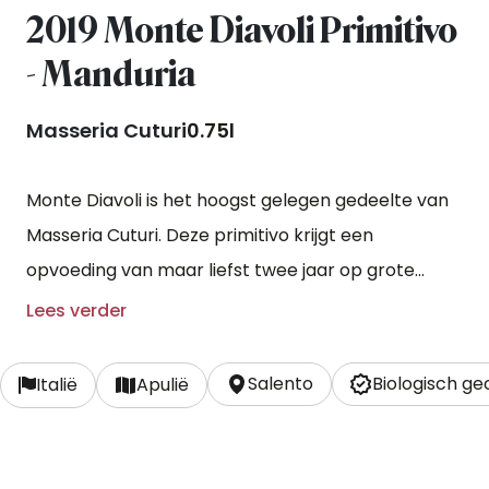
2019 Monte Diavoli Primitivo
- Manduria
Masseria Cuturi
0.75l
Monte Diavoli is het hoogst gelegen gedeelte van
Masseria Cuturi. Deze primitivo krijgt een
opvoeding van maar liefst twee jaar op grote
eikenhouten vaten.
Lees verder
Salento
Biologisch ge
Italië
Apulië