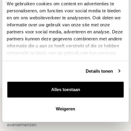
We gebruiken cookies om content en advertenties te
personaliseren, om functies voor social media te bieden
en om ons websiteverkeer te analyseren. Ook delen we
informatie over uw gebruik van onze site met onze
partners voor social media, adverteren en analyse. Deze
Nieuws & inspiratie in Vineé Vineuse
partners kunnen deze gegevens combineren met andere
informatie die u aan ze heeft verstrekt of die ze hebben
Alle wijnen direct van de wijnboer
verzameld op basis van uw gebruik van hun services.
Vandaag voor 12.00 uur besteld, morgen in huis
Gratis thuisbezorgd vanaf €115,00
Details tonen
Iedere wijn per fles te bestellen
Alles toestaan
Weigeren
Blijf op de hoogte
Ontvang het laatste wijnnieuws, proeverijen en
evenementen