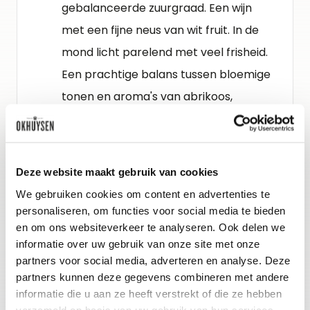
gebalanceerde zuurgraad. Een wijn
met een fijne neus van wit fruit. In de
mond licht parelend met veel frisheid.
Een prachtige balans tussen bloemige
tonen en aroma's van abrikoos,
grapefruit en peer.
Schenkadvies
Deze website maakt gebruik van cookies
nu tot 2027, 8-10°C
We gebruiken cookies om content en advertenties te
personaliseren, om functies voor social media te bieden
en om ons websiteverkeer te analyseren. Ook delen we
Wijn-spijs advies
informatie over uw gebruik van onze site met onze
Deze wijn is ideaal als aperitief of bij
partners voor social media, adverteren en analyse. Deze
partners kunnen deze gegevens combineren met andere
een mooie fruitsalade als dessert.
informatie die u aan ze heeft verstrekt of die ze hebben
verzameld op basis van uw gebruik van hun services.