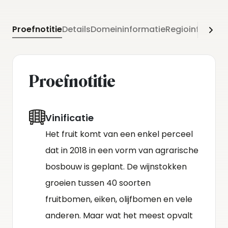
hele jaar door te bewonderen en dragen bij aan de
biodiversiteit in de wijngaard.
Proefnotitie
Details
Domeininformatie
Regioinformati
Proefnotitie
Vinificatie
Het fruit komt van een enkel perceel
dat in 2018 in een vorm van agrarische
bosbouw is geplant. De wijnstokken
groeien tussen 40 soorten
fruitbomen, eiken, olijfbomen en vele
anderen. Maar wat het meest opvalt