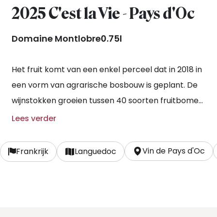
2025 C'est la Vie - Pays d'Oc
Domaine Montlobre
0.75l
Het fruit komt van een enkel perceel dat in 2018 in
een vorm van agrarische bosbouw is geplant. De
wijnstokken groeien tussen 40 soorten fruitbomen,
eiken, olijfbomen en vele anderen. Maar wat het
Lees verder
meest opvalt is de typische kalkbodem bedekt
met duizenden wilde "souci des vignes"
Vin de Pays d'Oc
Frankrijk
Languedoc
(Calendula). Dit bloemetje groeit zonder te
worden gezaaid en heeft de bijzondere
eigenschap om 's nachts te sluiten en bij
zonsopgang weer te openen. De bloemen zijn het