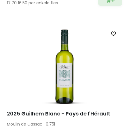
17.70
16.50 per enkele fles
Zet op 
2025 Guilhem Blanc - Pays de l'Hérault
Moulin de Gassac
0.75l