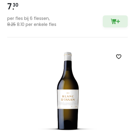
7
30
per fles bij 6 flessen,
8.25
8.10 per enkele fles
Zet op 