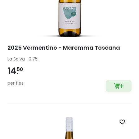
2025 Vermentino - Maremma Toscana
La Selva
0.75l
14
50
per fles
Zet op 