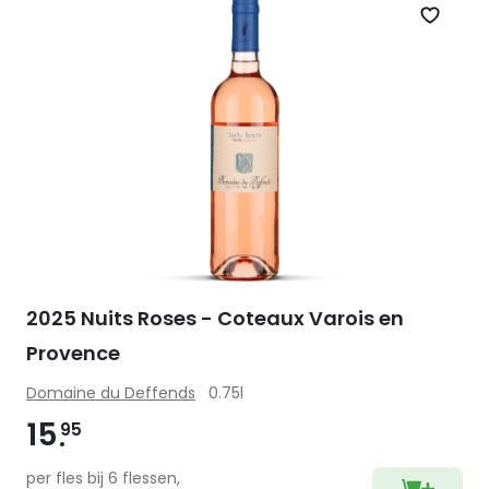
Zet op 
2025 Nuits Roses - Coteaux Varois en
Provence
Domaine du Deffends
0.75l
15
95
per fles bij 6 flessen,