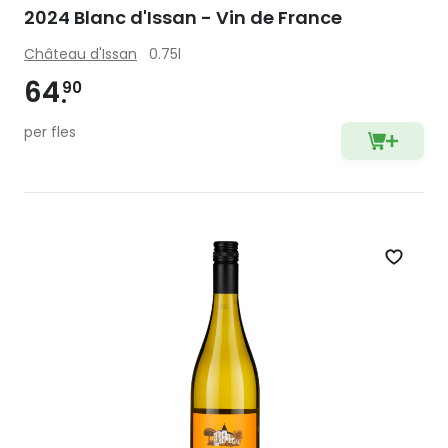
2024 Blanc d'Issan - Vin de France
Château d'Issan
0.75l
64
90
per fles
Zet op 