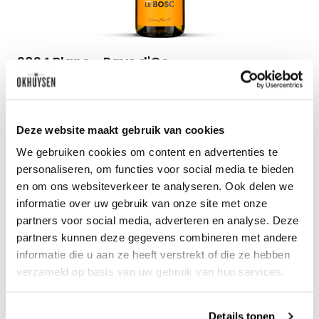
2024 Blanc - Pays d'Oc
Le Bosc
0.75l
7
70
Deze website maakt gebruik van cookies
per fles
We gebruiken cookies om content en advertenties te
personaliseren, om functies voor social media te bieden
en om ons websiteverkeer te analyseren. Ook delen we
informatie over uw gebruik van onze site met onze
partners voor social media, adverteren en analyse. Deze
partners kunnen deze gegevens combineren met andere
Zet op 
informatie die u aan ze heeft verstrekt of die ze hebben
verzameld op basis van uw gebruik van hun services.
Details tonen