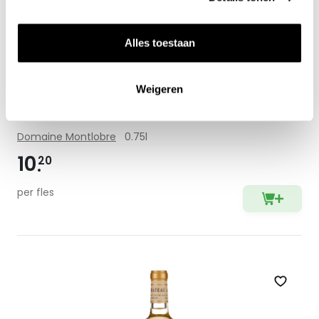
Alles toestaan
Weigeren
2024 Tête de Cuvée blanc - Pays d'Oc
Domaine Montlobre
0.75l
10
20
per fles
Zet op 