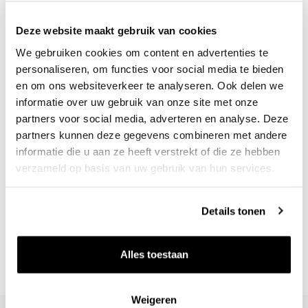
Deze website maakt gebruik van cookies
We gebruiken cookies om content en advertenties te
personaliseren, om functies voor social media te bieden
en om ons websiteverkeer te analyseren. Ook delen we
informatie over uw gebruik van onze site met onze
partners voor social media, adverteren en analyse. Deze
partners kunnen deze gegevens combineren met andere
informatie die u aan ze heeft verstrekt of die ze hebben
verzameld op basis van uw gebruik van hun services.
Nieuws & inspiratie in Vineé Vineuse
Alle wijnen direct van de wijnboer
Details tonen
Vandaag voor 12.00 uur besteld, morgen in huis
Gratis thuisbezorgd vanaf €115,00
Alles toestaan
Iedere wijn per fles te bestellen
Weigeren