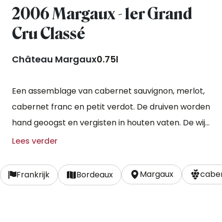
2006 Margaux - 1er Grand
Cru Classé
Château Margaux
0.75l
Een assemblage van cabernet sauvignon, merlot,
cabernet franc en petit verdot. De druiven worden
hand geoogst en vergisten in houten vaten. De wijn
rijpt voor een periode van 18-26 maanden in
Lees verder
nieuwe eikenhouten vaten.
Margaux
caber
Frankrijk
Bordeaux