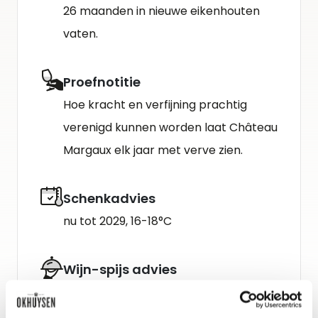
26 maanden in nieuwe eikenhouten
vaten.
Proefnotitie
Hoe kracht en verfijning prachtig
verenigd kunnen worden laat Château
Margaux elk jaar met verve zien.
Schenkadvies
nu tot 2029, 16-18°C
Wijn-spijs advies
In roomboter gebraden côte de
boeuf met pommes dauphine.